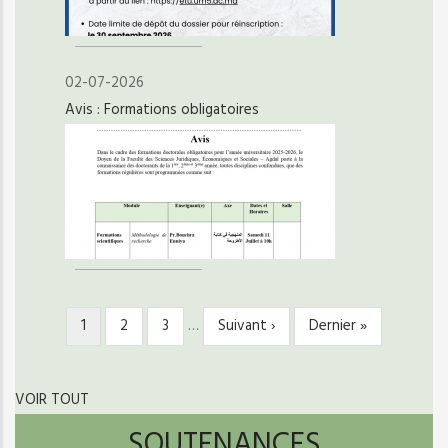
02-07-2026
Avis : Formations obligatoires
Page
1
Page
2
Page
3
…
Page
Suivant ›
Dernière
Dernier »
PAGINATION
courante
suivante
page
VOIR TOUT
SOUTENANCES