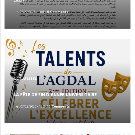
أكدال”
lun, 07/27/2026 - 13:01
/
0 Comments
ACTUALITÉS
LA FÊTE DE FIN D'ANNÉE UNIVERSITAIRE
mer, 07/22/2026 - 15:56
/
0 Comments