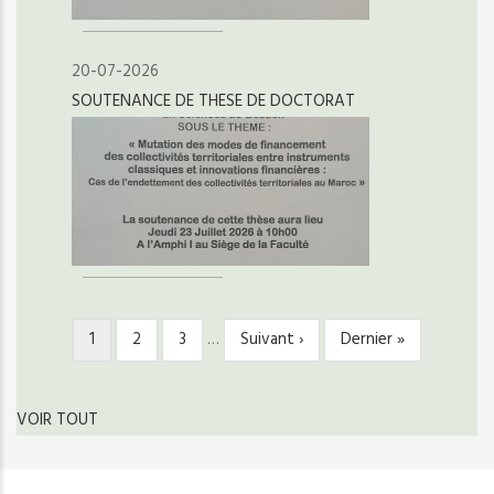
20-07-2026
SOUTENANCE DE THESE DE DOCTORAT
Page
1
Page
2
Page
3
…
Page
Suivant ›
Dernière
Dernier »
PAGINATION
courante
suivante
page
VOIR TOUT