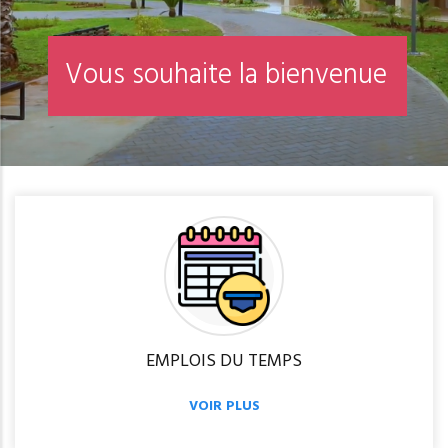
V
o
u
s
s
o
u
h
a
i
t
e
l
a
b
i
e
n
v
e
n
u
e
EMPLOIS DU TEMPS
VOIR PLUS