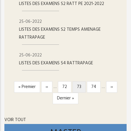
LISTES DES EXAMENS S2 RATT PE 2021-2022
25-06-2022
LISTES DES EXAMENS S2 TEMPS AMENAGE
RATTRAPAGE
25-06-2022
LISTES DES EXAMENS S4 RATTRAPAGE
Première
« Premier
Page
‹‹
…
Page
72
Page
73
Page
74
…
Page
››
PAGINATION
page
précédente
courante
suivante
Dernière
Dernier »
page
VOIR TOUT