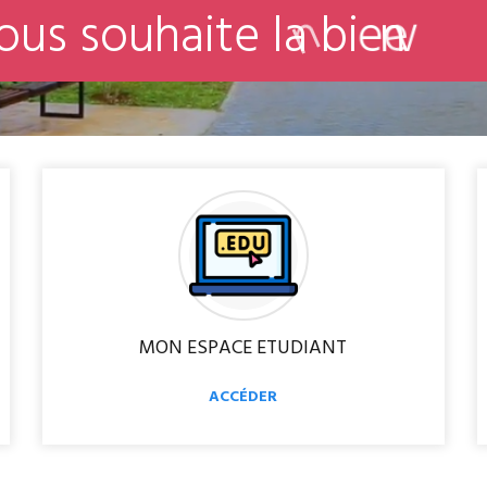
o
u
s
s
o
u
h
a
i
t
e
l
a
b
i
e
n
v
e
MON ESPACE ETUDIANT
ACCÉDER