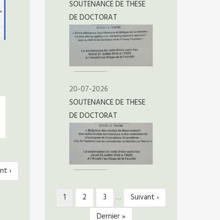
SOUTENANCE DE THESE
DE DOCTORAT
20-07-2026
SOUTENANCE DE THESE
DE DOCTORAT
nt ›
ante
Page
1
Page
2
Page
3
…
Page
Suivant ›
PAGINATION
courante
suivante
Dernière
Dernier »