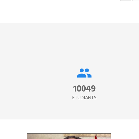
couran
15302
ETUDIANTS