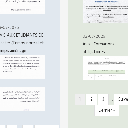
3-07-2026
VIS AUX ETUDIANTS DE
02-07-2026
aster (Temps normal et
Avis : Formations
emps aménagé)
obligatoires
Page
1
Page
2
Page
3
…
Page
Suiva
PAGINATION
courante
suiv
Dernière
Dernier »
page