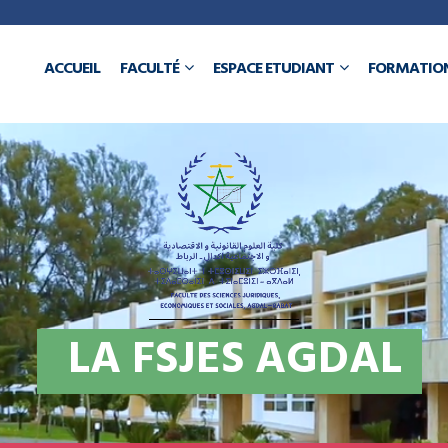
a
ACCUEIL
FACULTÉ
ESPACE ETUDIANT
FORMATIO
N
L
A
F
S
J
E
S
A
G
D
A
L