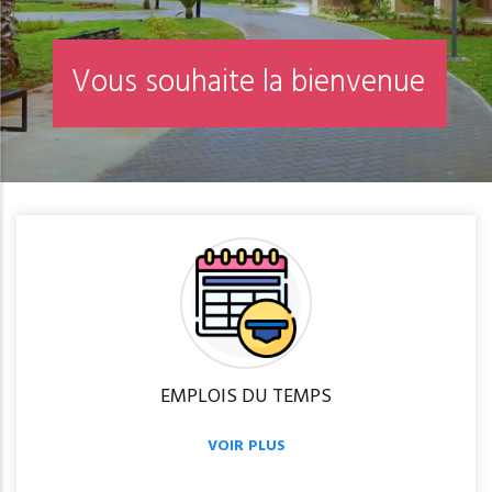
V
o
u
s
s
o
u
h
a
i
t
e
l
a
b
i
e
n
v
e
n
u
e
EMPLOIS DU TEMPS
VOIR PLUS