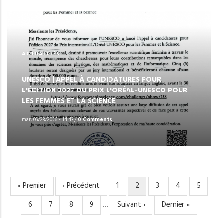
ACTUALITÉS
UNESCO | APPEL À CANDIDATURES POUR
L'ÉDITION 2027 DU PRIX L'ORÉAL-UNESCO POUR
LES FEMMES ET LA SCIENCE
mar, 06/23/2026 - 14:43
/
0 Comments
Première
« Premier
Page
‹ Précédent
Page
1
Page
2
Page
3
Page
4
Page
5
PAGINATION
page
précédente
courante
Page
6
Page
7
Page
8
Page
9
…
Page
Suivant ›
Dernière
Dernier »