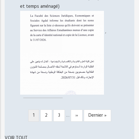
et temps aménagé)
,
Page
1
Page
2
Page
3
…
Page
››
Dernière
Dernier »
PAGINATION
courante
suivante
page
VOIR TOUT