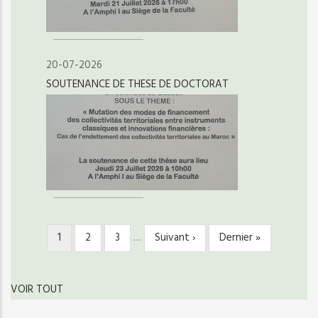
20-07-2026
SOUTENANCE DE THESE DE DOCTORAT
Page
1
Page
2
Page
3
…
Page
Suivant ›
Dernière
Dernier »
PAGINATION
courante
suivante
page
VOIR TOUT