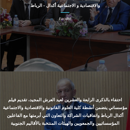
والاقتصادية و الاجتماعية أكدال - الرباط
Faculté
احتفاء بالذكرى الرابعة والعشرين لعيد العرش المجيد، تقديم فيلم
مؤسساتي يتضمن أنشطة كلية العلوم القانونية والاقتصادية والاجتماعية
أكدال الرباط واتفاقيات الشراكة والتعاون التي أبرمتها مع الفاعلين
المؤسساتيين والجمعويين والهيئات المنتخبة بالأقاليم الجنوبية