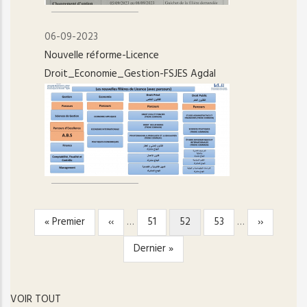
06-09-2023
Nouvelle réforme-Licence
Droit_Economie_Gestion-FSJES Agdal
Première
« Premier
Page
‹‹
…
Page
51
Page
52
Page
53
…
Page
››
PAGINATION
page
précédente
courante
suivante
Dernière
Dernier »
page
VOIR TOUT