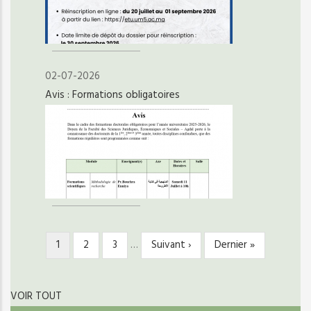
02-07-2026
Avis : Formations obligatoires
Page
1
Page
2
Page
3
…
Page
Suivant ›
Dernière
Dernier »
PAGINATION
courante
suivante
page
VOIR TOUT