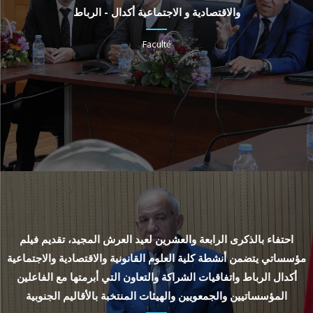
والاقتصادية و الاجتماعية أكدال - الرباط
Faculté
احتفاء بالذكرى الرابعة والعشرين لعيد العرش المجيد، تقديم فيلم
مؤسساتي يتضمن أنشطة كلية العلوم القانونية والاقتصادية والاجتماعية
أكدال الرباط واتفاقيات الشراكة والتعاون التي أبرمتها مع الفاعلين
المؤسساتيين والجمعويين والهيئات المنتخبة بالأقاليم الجنوبية