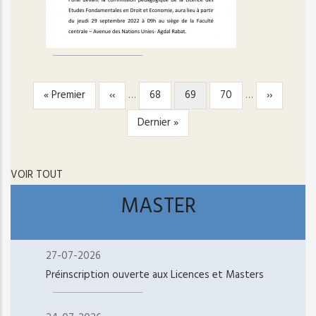
Première
« Premier
Page
‹‹
…
Page
68
Page
69
Page
70
…
Page
››
PAGINATION
page
précédente
courante
suivante
Dernière
Dernier »
page
VOIR TOUT
MASTER
27-07-2026
Préinscription ouverte aux Licences et Masters