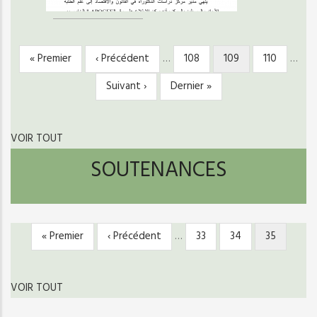
Première
« Premier
Page
‹ Précédent
…
Page
108
Page
109
Page
110
…
PAGINATION
page
précédente
courante
Page
Suivant ›
Dernière
Dernier »
suivante
page
VOIR TOUT
SOUTENANCES
Première
« Premier
Page
‹ Précédent
…
Page
33
Page
34
Page
35
PAGINATION
page
précédente
courante
VOIR TOUT