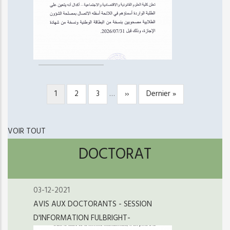
Page
1
Page
2
Page
3
…
Page
››
Dernière
Dernier »
PAGINATION
courante
suivante
page
VOIR TOUT
DOCTORAT
03-12-2021
AVIS AUX DOCTORANTS - SESSION
D'INFORMATION FULBRIGHT-