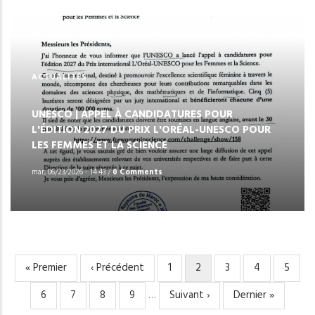
ACTUALITÉS
UNESCO | APPEL À CANDIDATURES POUR
L'ÉDITION 2027 DU PRIX L'ORÉAL-UNESCO POUR
LES FEMMES ET LA SCIENCE
mar, 06/23/2026 - 14:43
/
0 Comments
Première
« Premier
Page
‹ Précédent
Page
1
Page
2
Page
3
Page
4
Page
5
PAGINATION
page
précédente
courante
Page
6
Page
7
Page
8
Page
9
…
Page
Suivant ›
Dernière
Dernier »
suivante
page