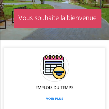
V
o
u
s
s
o
u
h
a
i
t
e
l
a
b
i
e
n
v
e
n
u
e
EMPLOIS DU TEMPS
VOIR PLUS