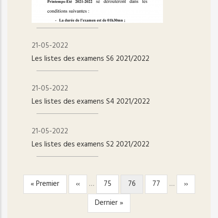
21-05-2022
Les listes des examens S6 2021/2022
21-05-2022
Les listes des examens S4 2021/2022
21-05-2022
Les listes des examens S2 2021/2022
Première
« Premier
Page
‹‹
…
Page
75
Page
76
Page
77
…
Page
››
PAGINATION
page
précédente
courante
suivante
Dernière
Dernier »
page