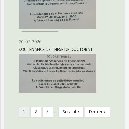
20-07-2026
SOUTENANCE DE THESE DE DOCTORAT
Page
1
Page
2
Page
3
…
Page
Suivant ›
Dernière
Dernier »
PAGINATION
courante
suivante
page