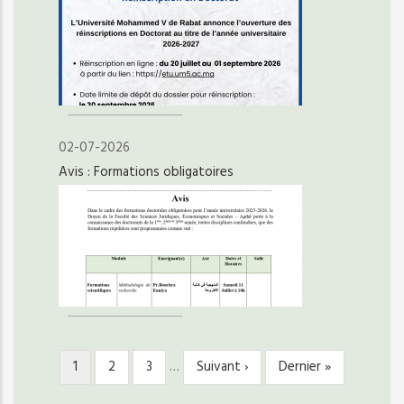
02-07-2026
Avis : Formations obligatoires
Page
1
Page
2
Page
3
…
Page
Suivant ›
Dernière
Dernier »
PAGINATION
courante
suivante
page