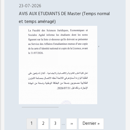
23-07-2026
AVIS AUX ETUDIANTS DE Master (Temps normal
et temps aménagé)
,
Page
1
Page
2
Page
3
…
Page
››
Dernière
Dernier »
PAGINATION