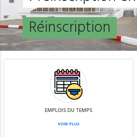
R
é
i
n
s
c
r
i
p
t
i
o
n
EMPLOIS DU TEMPS
VOIR PLUS