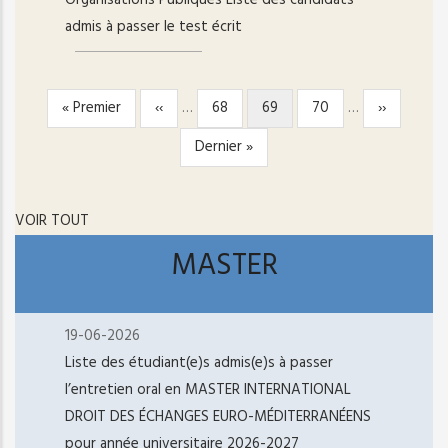
Organisations Publiques Liste des candidats
admis à passer le test écrit
Première
« Premier
Page
‹‹
…
Page
68
Page
69
Page
70
…
Page
››
PAGINATION
page
précédente
courante
suivante
Dernière
Dernier »
page
VOIR TOUT
MASTER
19-06-2026
Liste des étudiant(e)s admis(e)s à passer
l’entretien oral en MASTER INTERNATIONAL
DROIT DES ÉCHANGES EURO-MÉDITERRANÉENS
pour année universitaire 2026-2027