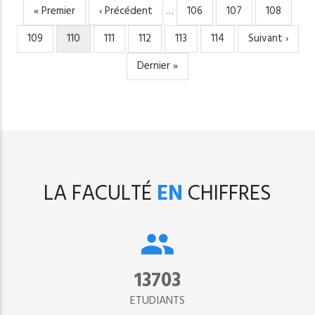
Première
« Premier
Page
‹ Précédent
…
Page
106
Page
107
Page
108
PAGINATION
page
précédente
Page
109
Page
110
Page
111
Page
112
Page
113
Page
114
Page
Suivant ›
courante
suivante
Dernière
Dernier »
page
LA FACULTÉ
EN
CHIFFRES
15302
ETUDIANTS