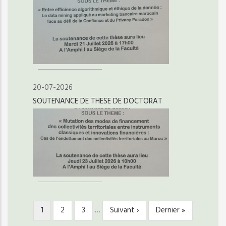
20-07-2026
SOUTENANCE DE THESE DE DOCTORAT
Page
1
Page
2
Page
3
…
Page
Suivant ›
Dernière
Dernier »
PAGINATION
courante
suivante
page