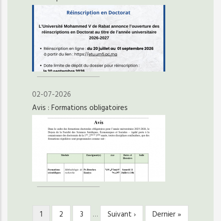
02-07-2026
Avis : Formations obligatoires
Page
1
Page
2
Page
3
…
Page
Suivant ›
Dernière
Dernier »
PAGINATION