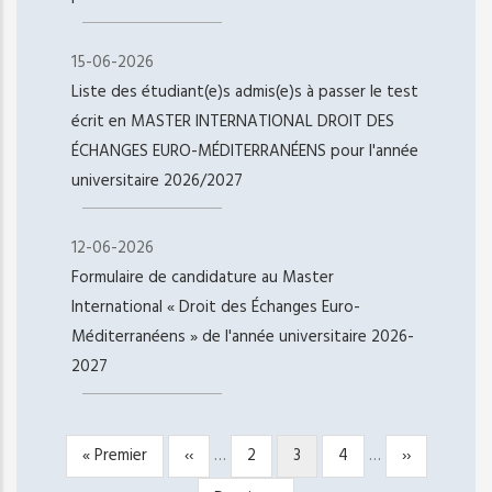
15-06-2026
Liste des étudiant(e)s admis(e)s à passer le test
écrit en MASTER INTERNATIONAL DROIT DES
ÉCHANGES EURO-MÉDITERRANÉENS pour l'année
universitaire 2026/2027
12-06-2026
Formulaire de candidature au Master
International « Droit des Échanges Euro-
Méditerranéens » de l'année universitaire 2026-
2027
Première
« Premier
Page
‹‹
…
Page
2
Page
3
Page
4
…
Page
››
PAGINATION
page
précédente
courante
suivante