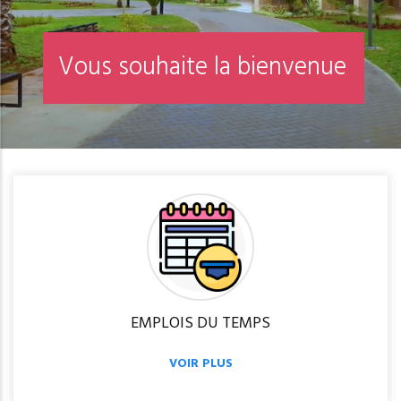
n
o
i
t
p
i
r
R
é
i
n
s
c
EMPLOIS DU TEMPS
VOIR PLUS