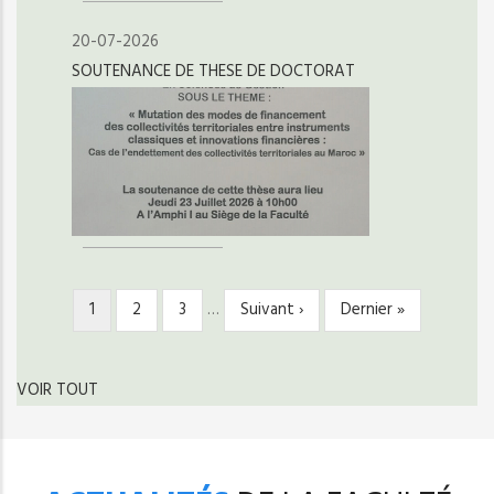
20-07-2026
SOUTENANCE DE THESE DE DOCTORAT
Page
1
Page
2
Page
3
…
Page
Suivant ›
Dernière
Dernier »
PAGINATION
courante
suivante
page
VOIR TOUT