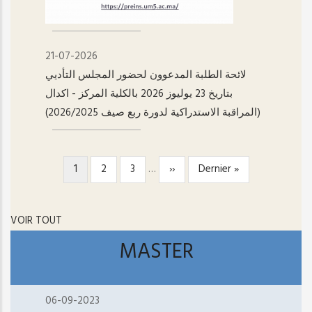
21-07-2026
لائحة الطلبة المدعوون لحضور المجلس التأديي
بتاريخ 23 يوليوز 2026 بالكلية المركز - اکدال
(المراقبة الاستدراكية لدورة ربع صيف 2026/2025)
Page
1
Page
2
Page
3
…
Page
››
Dernière
Dernier »
PAGINATION
courante
suivante
page
VOIR TOUT
MASTER
06-09-2023