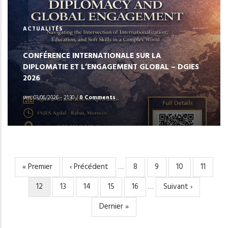
ACTUALITÉS
CONFÉRENCE INTERNATIONALE SUR LA
DIPLOMATIE ET L’ENGAGEMENT GLOBAL – DGIES
2026
ven, 03/06/2026 - 21:30
/
0 Comments
Première
« Premier
Page
‹ Précédent
…
Page
8
Page
9
Page
10
Page
11
PAGINATION
page
précédente
Page
12
Page
13
Page
14
Page
15
Page
16
…
Page
Suivant ›
courante
suivante
Dernière
Dernier »
page