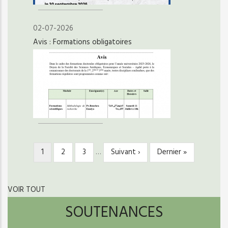
02-07-2026
Avis : Formations obligatoires
Page
1
Page
2
Page
3
…
Page
Suivant ›
Dernière
Dernier »
PAGINATION
courante
suivante
page
VOIR TOUT
SOUTENANCES