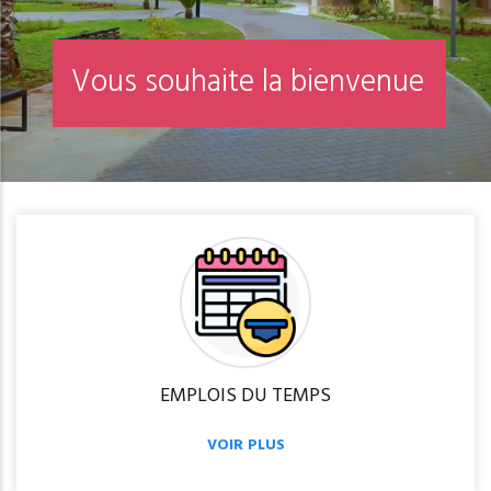
V
o
u
s
s
o
u
h
a
i
t
e
l
a
b
i
e
n
v
e
n
u
e
EMPLOIS DU TEMPS
VOIR PLUS