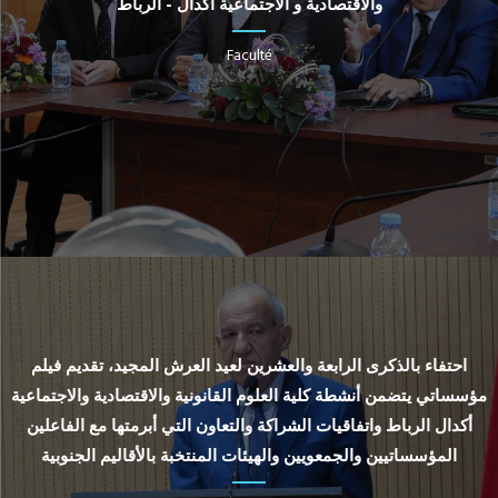
والاقتصادية و الاجتماعية أكدال - الرباط
Faculté
احتفاء بالذكرى الرابعة والعشرين لعيد العرش المجيد، تقديم فيلم
مؤسساتي يتضمن أنشطة كلية العلوم القانونية والاقتصادية والاجتماعية
أكدال الرباط واتفاقيات الشراكة والتعاون التي أبرمتها مع الفاعلين
المؤسساتيين والجمعويين والهيئات المنتخبة بالأقاليم الجنوبية