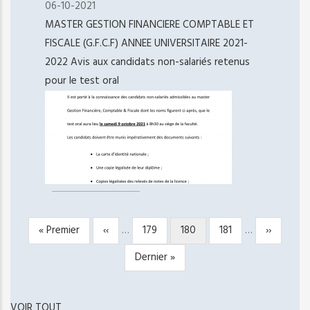
06-10-2021
MASTER GESTION FINANCIERE COMPTABLE ET
FISCALE (G.F.C.F) ANNEE UNIVERSITAIRE 2021-
2022 Avis aux candidats non-salariés retenus
pour le test oral
Première
« Premier
Page
‹‹
…
Page
179
Page
180
Page
181
…
Page
››
PAGINATION
page
précédente
courante
suivante
Dernière
Dernier »
page
VOIR TOUT