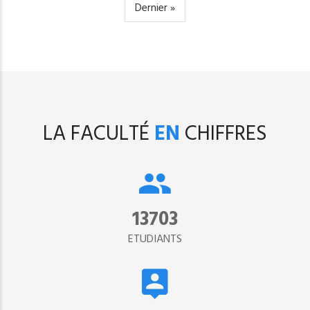
courante
suivante
Dernière
Dernier »
page
LA FACULTÉ
EN
CHIFFRES
15302
ETUDIANTS