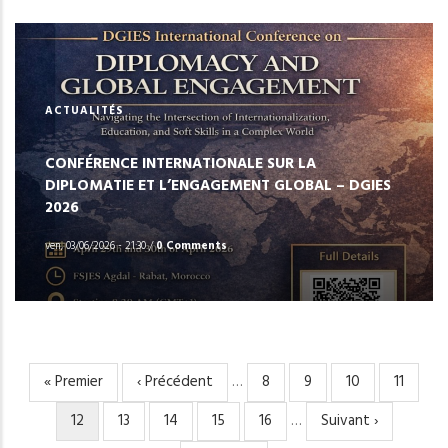
ACTUALITÉS
CONFÉRENCE INTERNATIONALE SUR LA
DIPLOMATIE ET L’ENGAGEMENT GLOBAL – DGIES
2026
ven, 03/06/2026 - 21:30
/
0 Comments
Première
« Premier
Page
‹ Précédent
…
Page
8
Page
9
Page
10
Page
11
PAGINATION
page
précédente
Page
12
Page
13
Page
14
Page
15
Page
16
…
Page
Suivant ›