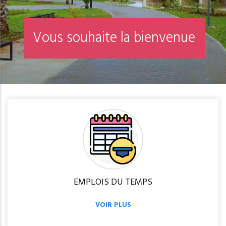
V
o
u
s
s
o
u
h
a
i
t
e
l
a
b
i
e
n
v
e
n
u
e
EMPLOIS DU TEMPS
VOIR PLUS