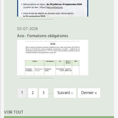
02-07-2026
Avis : Formations obligatoires
Page
1
Page
2
Page
3
…
Page
Suivant ›
Dernière
Dernier »
PAGINATION
courante
suivante
page
VOIR TOUT