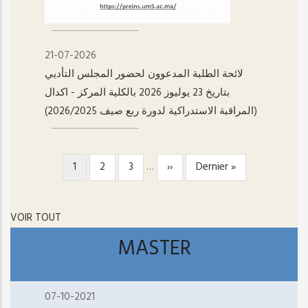
21-07-2026
لائحة الطلبة المدعوون لحضور المجلس التأديي
بتاريخ 23 يوليوز 2026 بالكلية المركز - اکدال
(المراقبة الاستدراكية لدورة ربع صيف 2026/2025)
Page
1
Page
2
Page
3
…
Page
››
Dernière
Dernier »
PAGINATION
courante
suivante
page
VOIR TOUT
MASTER
07-10-2021