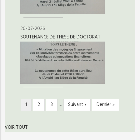
20-07-2026
SOUTENANCE DE THESE DE DOCTORAT
Page
1
Page
2
Page
3
…
Page
Suivant ›
Dernière
Dernier »
PAGINATION
courante
suivante
page
VOIR TOUT