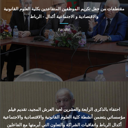
مقتطفات من حفل تكريم الموظفين المتقاعدين بكلية العلوم القانونية
والاقتصادية و الاجتماعية أكدال - الرباط
Faculté
احتفاء بالذكرى الرابعة والعشرين لعيد العرش المجيد، تقديم فيلم
مؤسساتي يتضمن أنشطة كلية العلوم القانونية والاقتصادية والاجتماعية
أكدال الرباط واتفاقيات الشراكة والتعاون التي أبرمتها مع الفاعلين