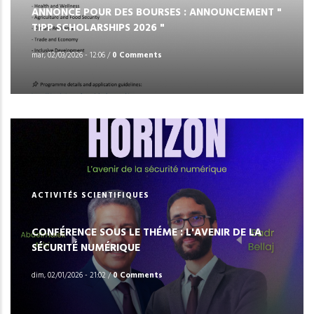
ANNONCE POUR DES BOURSES : ANNOUNCEMENT "
TIPP SCHOLARSHIPS 2026 "
mar, 02/03/2026 - 12:06
/
0 Comments
ACTIVITÉS SCIENTIFIQUES
CONFÉRENCE SOUS LE THÉME : L'AVENIR DE LA
SÉCURITÉ NUMÉRIQUE
dim, 02/01/2026 - 21:02
/
0 Comments