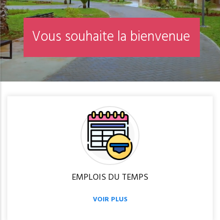
V
o
u
s
s
o
u
h
a
i
t
e
l
a
b
i
e
n
v
e
n
u
e
EMPLOIS DU TEMPS
VOIR PLUS