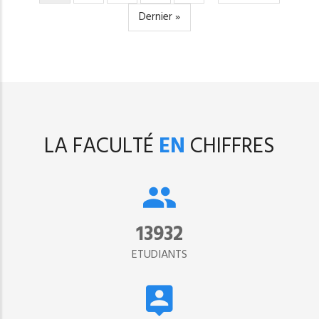
courante
suivante
Dernière
Dernier »
page
LA FACULTÉ
EN
CHIFFRES
15302
ETUDIANTS