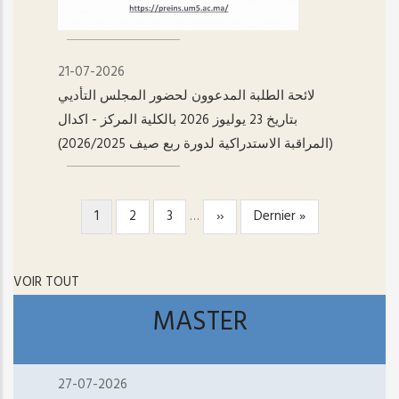
21-07-2026
لائحة الطلبة المدعوون لحضور المجلس التأديي
بتاريخ 23 يوليوز 2026 بالكلية المركز - اکدال
(المراقبة الاستدراكية لدورة ربع صيف 2026/2025)
Page
1
Page
2
Page
3
…
Page
››
Dernière
Dernier »
PAGINATION
courante
suivante
page
VOIR TOUT
MASTER
27-07-2026