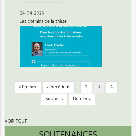
24-04-2026
Les chemins de la thèse
Première
« Premier
Page
‹ Précédent
…
Page
2
Page
3
Page
4
…
PAGINATION
page
précédente
courante
Page
Suivant ›
Dernière
Dernier »
suivante
page
VOIR TOUT
SOUTENANCES