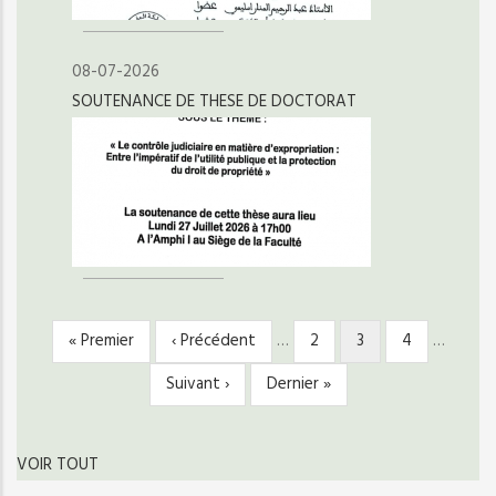
08-07-2026
SOUTENANCE DE THESE DE DOCTORAT
Première
« Premier
Page
‹ Précédent
…
Page
2
Page
3
Page
4
…
PAGINATION
page
précédente
courante
Page
Suivant ›
Dernière
Dernier »
suivante
page
VOIR TOUT