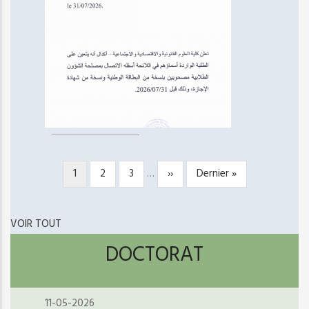
Page
1
Page
2
Page
3
…
Page
››
Dernière
Dernier »
PAGINATION
courante
suivante
page
VOIR TOUT
DOCTORAT
11-05-2026