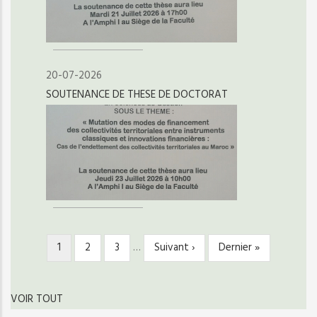
20-07-2026
SOUTENANCE DE THESE DE DOCTORAT
Page
1
Page
2
Page
3
…
Page
Suivant ›
Dernière
Dernier »
PAGINATION
courante
suivante
page
VOIR TOUT