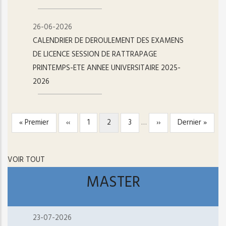
26-06-2026
CALENDRIER DE DEROULEMENT DES EXAMENS
DE LICENCE SESSION DE RATTRAPAGE
PRINTEMPS-ETE ANNEE UNIVERSITAIRE 2025-
2026
Première
« Premier
Page
‹‹
Page
1
Page
2
Page
3
…
Page
››
Dernière
Dernier »
PAGINATION
page
précédente
courante
suivante
page
VOIR TOUT
MASTER
23-07-2026