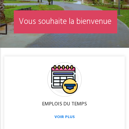
V
o
u
s
s
o
u
h
a
i
t
e
l
a
b
i
e
n
v
e
n
u
e
EMPLOIS DU TEMPS
VOIR PLUS