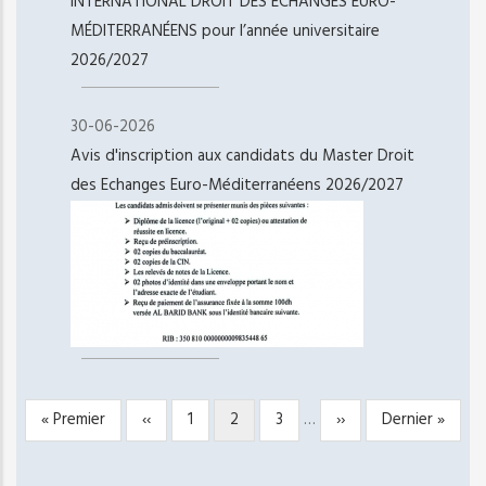
INTERNATIONAL DROIT DES ÉCHANGES EURO-
MÉDITERRANÉENS pour l’année universitaire
2026/2027
30-06-2026
Avis d'inscription aux candidats du Master Droit
des Echanges Euro-Méditerranéens 2026/2027
Première
« Premier
Page
‹‹
Page
1
Page
2
Page
3
…
Page
››
Dernière
Dernier »
PAGINATION
page
précédente
courante
suivante
page