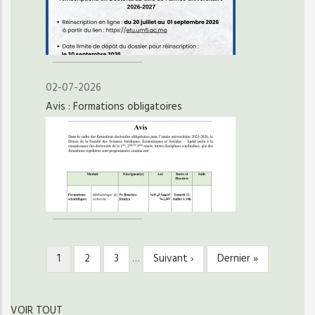
02-07-2026
Avis : Formations obligatoires
Page
1
Page
2
Page
3
…
Page
Suivant ›
Dernière
Dernier »
PAGINATION
courante
suivante
page
VOIR TOUT