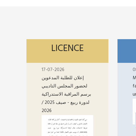
LICENCE
17-07-2026
0
إعلان للطلبة المدعوين
M
لحضور المجلس التاديبي
f
برسم المراقبة الاستدراكية
u
لدورة ربيع - صيف 2025 /
2026