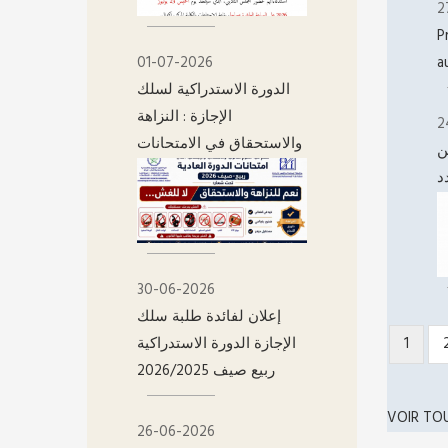
2
P
01-07-2026
a
الدورة الاستدراكية لسلك
الإجازة : النزاهة
2
والاستحقاق في الامتحانات
ن
د
30-06-2026
إعلان لفائدة طلبة سلك
الإجازة الدورة الاستدراكية
Page
1
PAGIN
ربيع صيف 2026/2025
couran
VOIR TO
26-06-2026