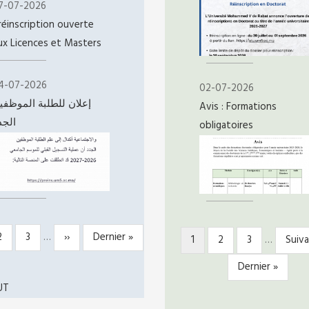
7-07-2026
réinscription ouverte
ux Licences et Masters
4-07-2026
02-07-2026
إعلان للطلبة الموظفي
Avis : Formations
الجد
obligatoires
Page
2
Page
3
…
Page
››
Dernière
Dernier »
ATION
Page
1
Page
2
Page
3
…
Page
Suiva
PAGINATION
te
suivante
page
courante
suiv
Dernière
Dernier »
page
UT