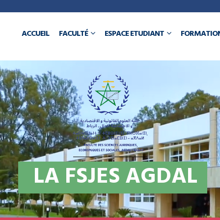
a
ACCUEIL
FACULTÉ
ESPACE ETUDIANT
FORMATIO
N
L
A
F
S
J
E
S
A
G
D
A
L