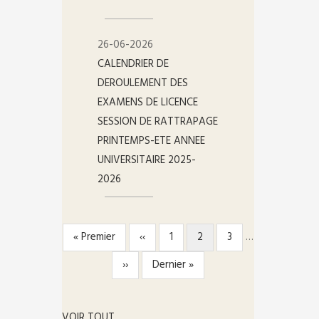
26-06-2026
CALENDRIER DE
DEROULEMENT DES
EXAMENS DE LICENCE
SESSION DE RATTRAPAGE
PRINTEMPS-ETE ANNEE
UNIVERSITAIRE 2025-
2026
Première
« Premier
Page
‹‹
Page
1
Page
2
Page
3
…
PAGINATION
page
précédente
courante
Page
››
Dernière
Dernier »
suivante
page
VOIR TOUT