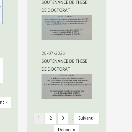
SOUTENANCE DE THESE
DE DOCTORAT
20-07-2026
SOUTENANCE DE THESE
DE DOCTORAT
nt ›
ante
Page
1
Page
2
Page
3
…
Page
Suivant ›
PAGINATION
courante
suivante
Dernière
Dernier »