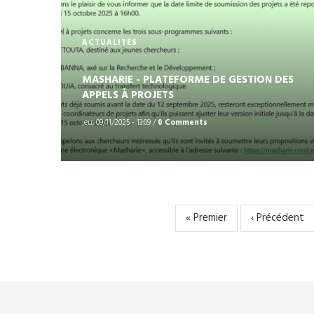
ACTUALITÉS
MASHARIE - PLATEFORME DE GESTION DES
APPELS À PROJETS
jeu, 09/11/2025 - 13:09
/
0 Comments
Première
« Premier
Page
‹ Précédent
PAGINATION
page
précédente