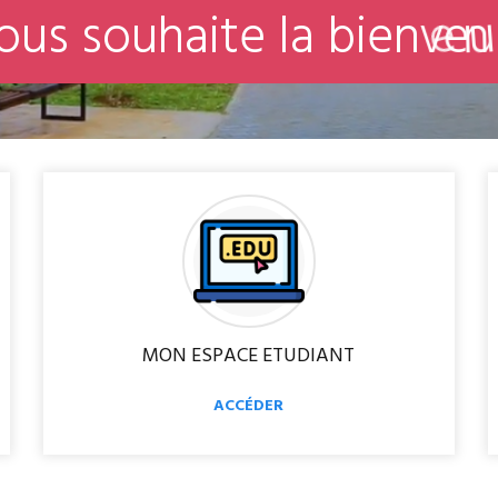
o
u
s
s
o
u
h
a
i
t
e
l
a
b
i
e
n
v
e
MON ESPACE ETUDIANT
ACCÉDER