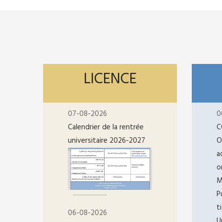
LICENCE
07-08-2026
0
Calendrier de la rentrée
C
universitaire 2026-2027
O
a
o
M
P
t
06-08-2026
U