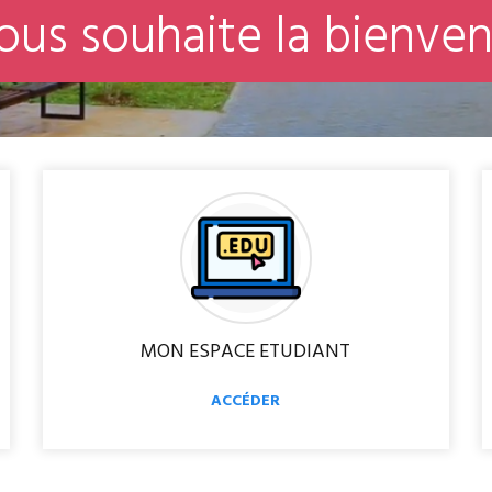
o
u
s
s
o
u
h
a
i
t
e
l
a
b
i
e
n
v
e
MON ESPACE ETUDIANT
ACCÉDER