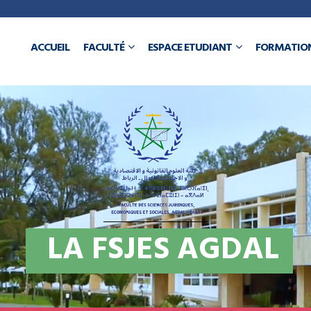
a
ACCUEIL
FACULTÉ
ESPACE ETUDIANT
FORMATIO
N
L
A
F
S
J
E
S
A
G
D
A
L