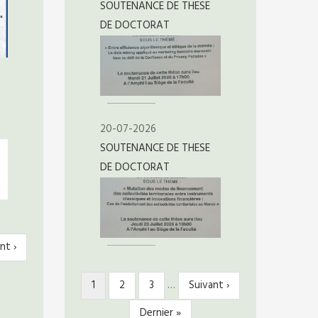
SOUTENANCE DE THESE
DE DOCTORAT
20-07-2026
SOUTENANCE DE THESE
DE DOCTORAT
nt ›
ante
Page
1
Page
2
Page
3
…
Page
Suivant ›
PAGINATION
courante
suivante
Dernière
Dernier »