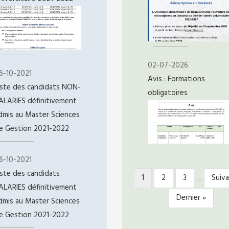
02-07-2026
6-10-2021
Avis : Formations
iste des candidats NON-
obligatoires
ALARIES définitivement
dmis au Master Sciences
e Gestion 2021-2022
6-10-2021
iste des candidats
Page
1
Page
2
Page
3
…
Page
Suiva
PAGINATION
ALARIES définitivement
courante
suiv
Dernière
Dernier »
dmis au Master Sciences
page
e Gestion 2021-2022