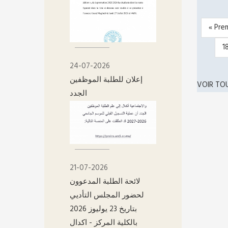
Premi
« Pre
PAGIN
page
P
1
24-07-2026
إعلان للطلبة الموظفين
VOIR TO
الجدد
21-07-2026
لائحة الطلبة المدعوون
لحضور المجلس التأديي
بتاريخ 23 يوليوز 2026
بالكلية المركز - اکدال