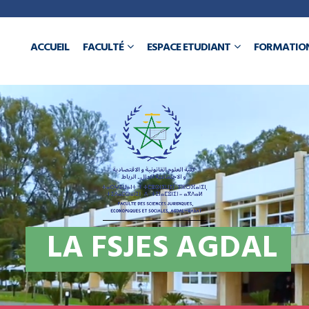
a
ACCUEIL
FACULTÉ
ESPACE ETUDIANT
FORMATIO
N
L
A
F
S
J
E
S
A
G
D
A
L