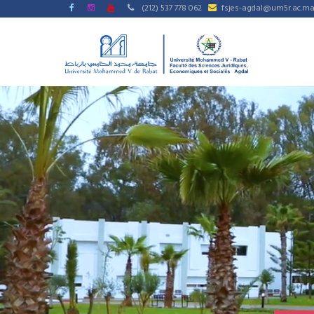
Aller
(212) 537 778 062
fsjes-agdal@um5r.ac.m
au
MAIN
contenu
NAVIGATIO
principal