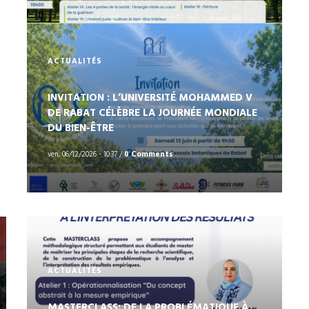
ACTUALITÉS
INVITATION : L’UNIVERSITÉ MOHAMMED V
DE RABAT CÉLÈBRE LA JOURNÉE MONDIALE
‎DU BIEN-ÊTRE
ven, 06/12/2026 - 10:37
/
0 Comments
ACTUALITÉS
MASTERCLASS: DE LA PROBLÉMATIQUE À