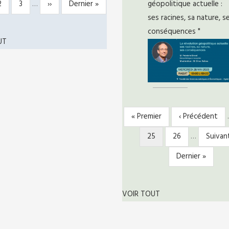
Page
2
Page
3
…
Page
››
Dernière
Dernier »
géopolitique actuelle :
ATION
te
suivante
page
ses racines, sa nature, s
conséquences "
UT
Première
« Premier
Page
‹ Précédent
PAGINATION
page
précédente
Page
25
Page
26
…
Page
Suivant
courante
suivan
Dernière
Dernier »
page
VOIR TOUT