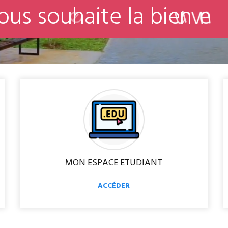
o
u
s
s
o
u
h
a
i
t
e
l
a
b
i
e
n
v
e
MON ESPACE ETUDIANT
ACCÉDER