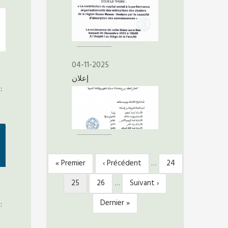
04-11-2025
إعلان
:
e
Première
« Premier
Page
‹ Précédent
…
Page
24
PAGINATION
page
précédente
Page
25
Page
26
…
Page
Suivant ›
courante
suivante
Dernière
Dernier »
:
page