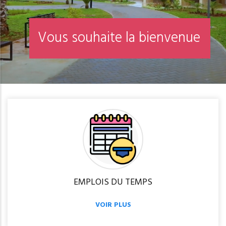
n
o
i
t
p
i
R
é
i
n
s
c
r
EMPLOIS DU TEMPS
VOIR PLUS