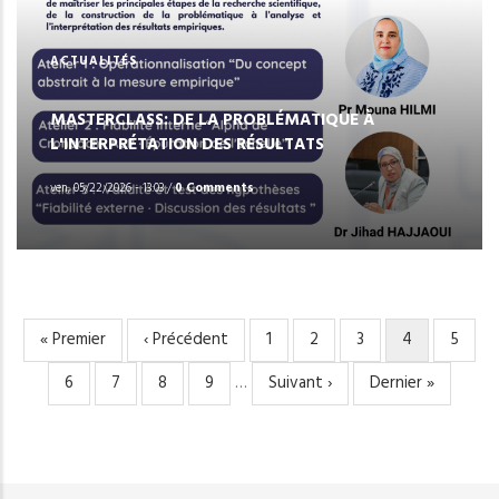
ACTUALITÉS
MASTERCLASS: DE LA PROBLÉMATIQUE À
L'INTERPRÉTATION DES RÉSULTATS
ven, 05/22/2026 - 13:03
/
0 Comments
Première
« Premier
Page
‹ Précédent
Page
1
Page
2
Page
3
Page
4
Page
5
PAGINATION
page
précédente
courante
Page
6
Page
7
Page
8
Page
9
…
Page
Suivant ›
Dernière
Dernier »
suivante
page