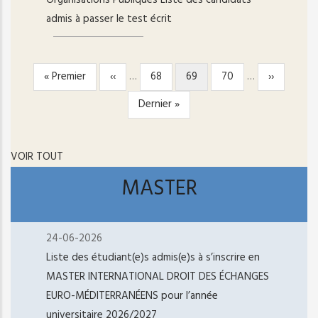
Organisations Publiques Liste des candidats
admis à passer le test écrit
Première
« Premier
Page
‹‹
…
Page
68
Page
69
Page
70
…
Page
››
PAGINATION
page
précédente
courante
suivante
Dernière
Dernier »
page
VOIR TOUT
MASTER
24-06-2026
Liste des étudiant(e)s admis(e)s à s’inscrire en
MASTER INTERNATIONAL DROIT DES ÉCHANGES
EURO-MÉDITERRANÉENS pour l’année
universitaire 2026/2027