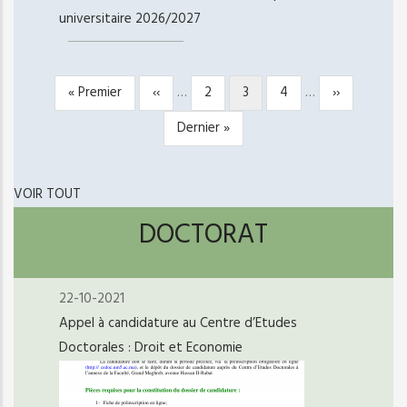
universitaire 2026/2027
Première
« Premier
Page
‹‹
…
Page
2
Page
3
Page
4
…
Page
››
PAGINATION
page
précédente
courante
suivante
Dernière
Dernier »
page
VOIR TOUT
DOCTORAT
22-10-2021
Appel à candidature au Centre d’Etudes
Doctorales : Droit et Economie