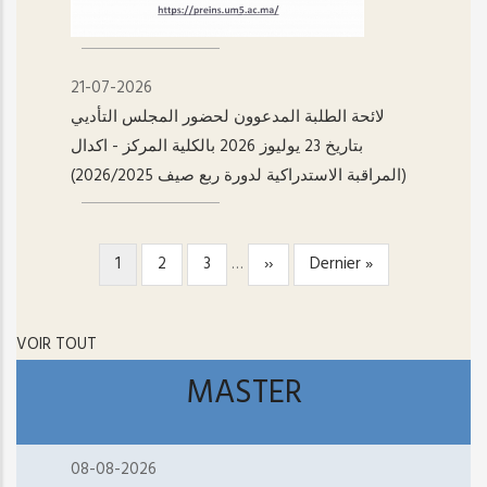
21-07-2026
لائحة الطلبة المدعوون لحضور المجلس التأديي
بتاريخ 23 يوليوز 2026 بالكلية المركز - اکدال
(المراقبة الاستدراكية لدورة ربع صيف 2026/2025)
Page
1
Page
2
Page
3
…
Page
››
Dernière
Dernier »
PAGINATION
courante
suivante
page
VOIR TOUT
MASTER
08-08-2026