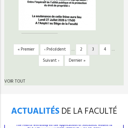
Première
« Premier
Page
‹ Précédent
…
Page
2
Page
3
Page
4
…
PAGINATION
page
précédente
courante
Page
Suivant ›
Dernière
Dernier »
suivante
page
VOIR TOUT
ACTUALITÉS
DE LA FACULTÉ