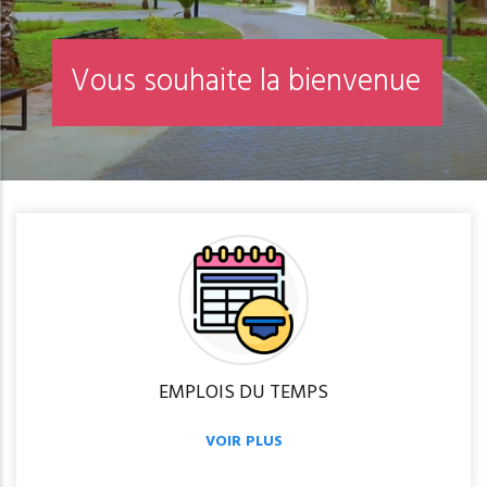
V
o
u
s
s
o
u
h
a
i
t
e
l
a
b
i
e
n
v
e
n
u
e
EMPLOIS DU TEMPS
VOIR PLUS