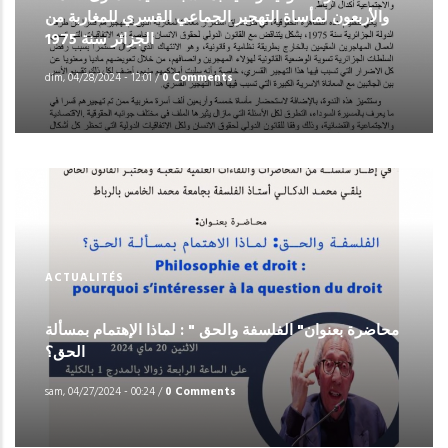
والأربعون لمأساة التهجير الجماعي القسري للمغاربة من
الجزائر سنة 1975
dim, 04/28/2024 - 12:01
/
0 Comments
ACTUALITÉS
محاضرة بعنوان" الفلسفة والحق " : لماذا الإهتمام بمسألة
الحق؟
sam, 04/27/2024 - 00:24
/
0 Comments