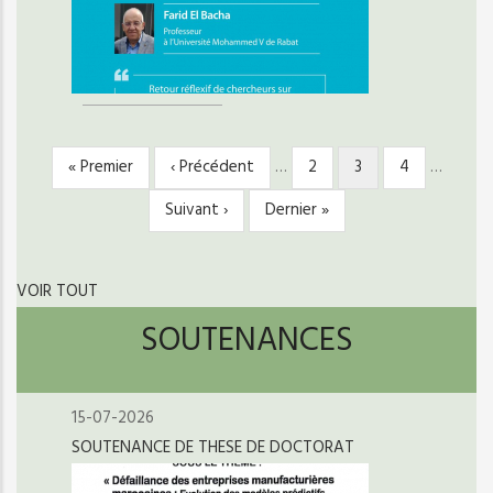
Première
« Premier
Page
‹ Précédent
…
Page
2
Page
3
Page
4
…
PAGINATION
page
précédente
courante
Page
Suivant ›
Dernière
Dernier »
suivante
page
VOIR TOUT
SOUTENANCES
15-07-2026
SOUTENANCE DE THESE DE DOCTORAT