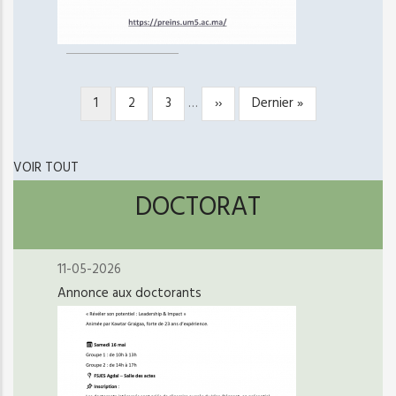
Page
1
Page
2
Page
3
…
Page
››
Dernière
Dernier »
PAGINATION
courante
suivante
page
VOIR TOUT
DOCTORAT
11-05-2026
Annonce aux doctorants