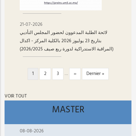
21-07-2026
لائحة الطلبة المدعوون لحضور المجلس التأديي
بتاريخ 23 يوليوز 2026 بالكلية المركز - اکدال
(المراقبة الاستدراكية لدورة ربع صيف 2026/2025)
Page
1
Page
2
Page
3
…
Page
››
Dernière
Dernier »
PAGINATION
courante
suivante
page
VOIR TOUT
MASTER
08-08-2026