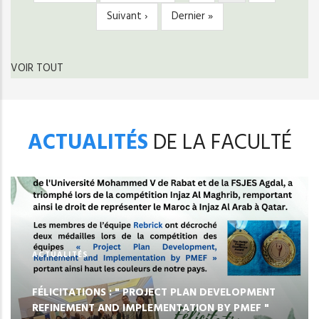
page
précédente
courante
Page
Suivant ›
Dernière
Dernier »
suivante
page
VOIR TOUT
ACTUALITÉS
DE LA FACULTÉ
ACTUALITÉS
FÉLICITATIONS : " PROJECT PLAN DEVELOPMENT
REFINEMENT AND IMPLEMENTATION BY PMEF "