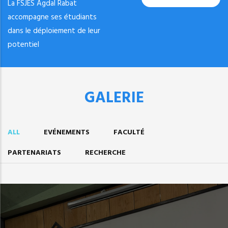
La FSJES Agdal Rabat
accompagne ses étudiants
dans le déploiement de leur
potentiel
GALERIE
ALL
EVÉNEMENTS
FACULTÉ
PARTENARIATS
RECHERCHE