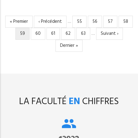
Première
« Premier
Page
‹ Précédent
…
Page
55
Page
56
Page
57
Page
58
PAGINATION
page
précédente
Page
59
Page
60
Page
61
Page
62
Page
63
…
Page
Suivant ›
courante
suivante
Dernière
Dernier »
page
LA FACULTÉ
EN
CHIFFRES