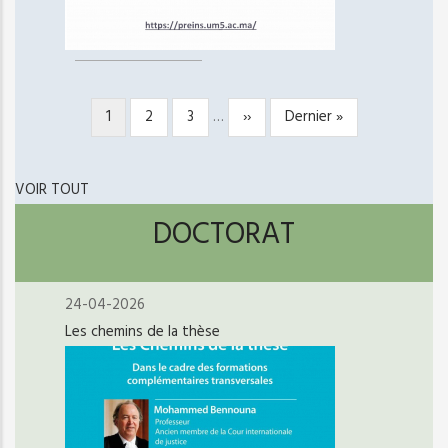
Page
1
Page
2
Page
3
…
Page
››
Dernière
Dernier »
PAGINATION
courante
suivante
page
VOIR TOUT
DOCTORAT
24-04-2026
Les chemins de la thèse