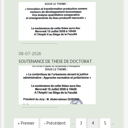
08-07-2026
SOUTENANCE DE THESE DE DOCTORAT
Première
« Premier
Page
‹ Précédent
…
Page
3
Page
4
Page
5
…
PAGINATION