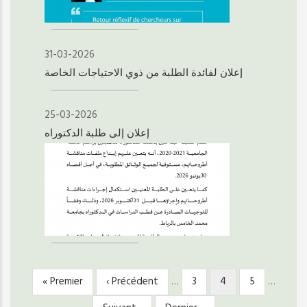
31-03-2026
إعلان لفائدة الطلبة من ذوي الاحتياجات الخاصة
25-03-2026
إعلان إلى طلبة الدكتوراه
Première
« Premier
Page
‹ Précédent
…
Page
3
Page
4
Page
5
…
PAGINATION
page
précédente
courante