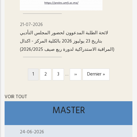
21-07-2026
لائحة الطلبة المدعوون لحضور المجلس التأديي
بتاريخ 23 يوليوز 2026 بالكلية المركز - اکدال
(المراقبة الاستدراكية لدورة ربع صيف 2026/2025)
Page
1
Page
2
Page
3
…
Page
››
Dernière
Dernier »
PAGINATION
courante
suivante
page
VOIR TOUT
MASTER
24-06-2026