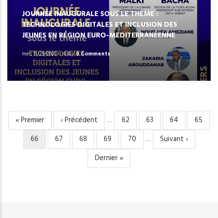
JOURNÉE INAUGURALE SOUS LE THÈME :
TECHNOLOGIES DIGITALES ET INCLUSION DES
JEUNES EN RÉGION EURO-MEDITERRANÉENNE
mer, 11/29/2023 - 14:33
/
0 Comments
Première
« Premier
Page
‹ Précédent
…
Page
62
Page
63
Page
64
Page
65
PAGINATION
page
précédente
Page
66
Page
67
Page
68
Page
69
Page
70
…
Page
Suivant ›
courante
suivante
Dernière
Dernier »
page