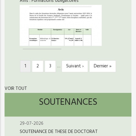
Avis : Formations obligatoires
Page
1
Page
2
Page
3
…
Page
Suivant ›
Dernière
Dernier »
PAGINATION
courante
suivante
page
VOIR TOUT
SOUTENANCES
29-07-2026
SOUTENANCE DE THESE DE DOCTORAT