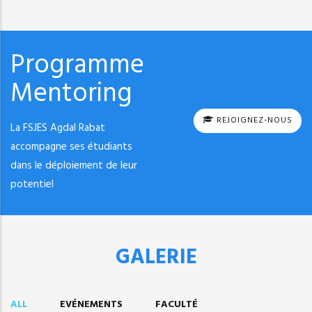
Programme
Mentoring
REJOIGNEZ-NOUS
La FSJES Agdal Rabat
accompagne ses étudiants
dans le déploiement de leur
potentiel
GALERIE
ALL
EVÉNEMENTS
FACULTÉ