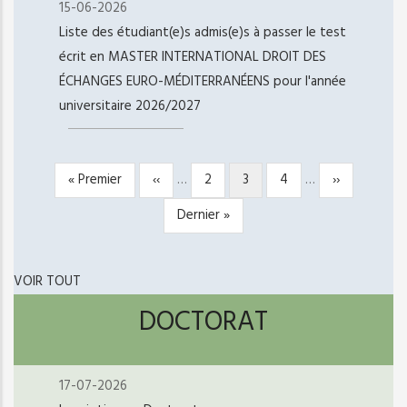
15-06-2026
Liste des étudiant(e)s admis(e)s à passer le test
écrit en MASTER INTERNATIONAL DROIT DES
ÉCHANGES EURO-MÉDITERRANÉENS pour l'année
universitaire 2026/2027
Première
« Premier
Page
‹‹
…
Page
2
Page
3
Page
4
…
Page
››
PAGINATION
page
précédente
courante
suivante
Dernière
Dernier »
page
VOIR TOUT
DOCTORAT
17-07-2026