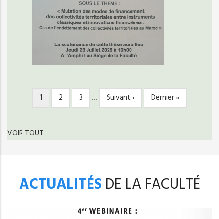
Page
1
Page
2
Page
3
…
Page
Suivant ›
Dernière
Dernier »
PAGINATION
courante
suivante
page
VOIR TOUT
ACTUALITÉS
DE LA FACULTÉ