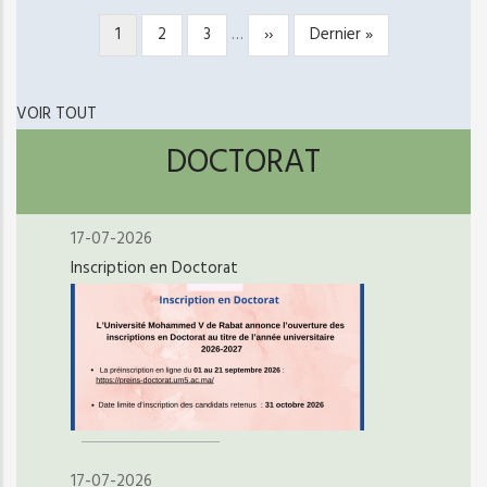
Page
1
Page
2
Page
3
…
Page
››
Dernière
Dernier »
PAGINATION
courante
suivante
page
VOIR TOUT
DOCTORAT
17-07-2026
Inscription en Doctorat
17-07-2026