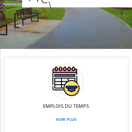
R
é
i
n
s
c
r
i
p
t
i
o
n
EMPLOIS DU TEMPS
VOIR PLUS