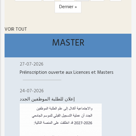
page
précédente
courante
suivante
Dernière
Dernier »
page
VOIR TOUT
MASTER
27-07-2026
Préinscription ouverte aux Licences et Masters
24-07-2026
إعلان للطلبة الموظفين الجدد