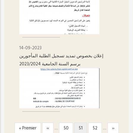
14-09-2023
إعلان بخصوص تمديد تسجيل الطلبة المأجورين
برسم السنة الجامعية 2023/2024
Première
« Premier
Page
‹‹
…
Page
50
Page
51
Page
52
…
Page
››
PAGINATION