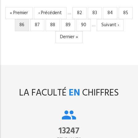
Première
« Premier
Page
‹ Précédent
…
Page
82
Page
83
Page
84
Page
85
PAGINATION
page
précédente
Page
86
Page
87
Page
88
Page
89
Page
90
…
Page
Suivant ›
courante
suivante
Dernière
Dernier »
page
LA FACULTÉ
EN
CHIFFRES
15302