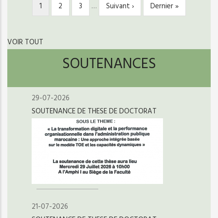
Page
1
Page
2
Page
3
…
Page
Suivant ›
Dernière
Dernier »
PAGINATION
courante
suivante
page
VOIR TOUT
SOUTENANCES
29-07-2026
SOUTENANCE DE THESE DE DOCTORAT
21-07-2026