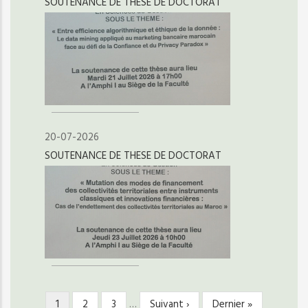
SOUTENANCE DE THESE DE DOCTORAT
20-07-2026
SOUTENANCE DE THESE DE DOCTORAT
Page
1
Page
2
Page
3
…
Page
Suivant ›
Dernière
Dernier »
PAGINATION