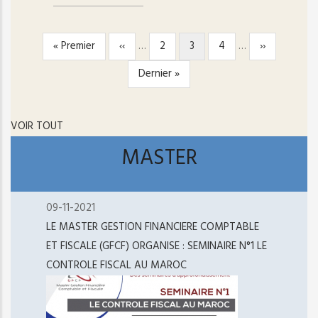
Première
« Premier
Page
‹‹
…
Page
2
Page
3
Page
4
…
Page
››
PAGINATION
page
précédente
courante
suivante
Dernière
Dernier »
page
VOIR TOUT
MASTER
09-11-2021
LE MASTER GESTION FINANCIERE COMPTABLE
ET FISCALE (GFCF) ORGANISE : SEMINAIRE N°1 LE
CONTROLE FISCAL AU MAROC