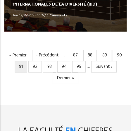
INTERNATIONALES DE LA DIVERSITÉ (RID)
lun, 12/26/2022 - 10:06
/
0 Comments
Première
« Premier
Page
‹ Précédent
…
Page
87
Page
88
Page
89
Page
90
PAGINATION
page
précédente
Page
91
Page
92
Page
93
Page
94
Page
95
…
Page
Suivant ›
courante
suivante
Dernière
Dernier »
page