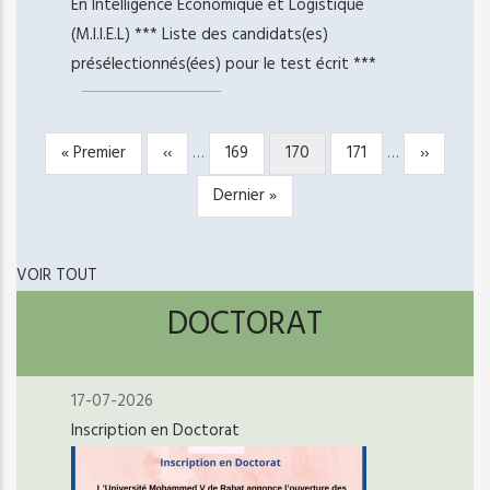
En Intelligence Economique et Logistique
(M.I.I.E.L) *** Liste des candidats(es)
présélectionnés(ées) pour le test écrit ***
Première
« Premier
Page
‹‹
…
Page
169
Page
170
Page
171
…
Page
››
PAGINATION
page
précédente
courante
suivante
Dernière
Dernier »
page
VOIR TOUT
DOCTORAT
17-07-2026
Inscription en Doctorat