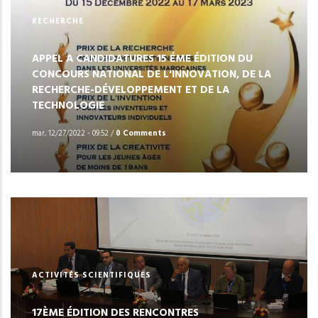
RECHERCHE
APPEL A CANDIDATURES 15 ÉME ÉDITION DU
CONCOURS NATIONAL DE L'INNOVATION, DE LA
RECHERCHE-DÉVELOPPEMENT ET DE LA
TECHNOLOGIE
mar, 12/27/2022 - 09:52
/
0 Comments
ACTIVITÉS SCIENTIFIQUES
17ÈME ÉDITION DES RENCONTRES