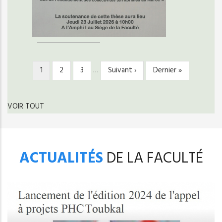
Page
1
Page
2
Page
3
…
Page
Suivant ›
Dernière
Dernier »
PAGINATION
courante
suivante
page
VOIR TOUT
ACTUALITÉS
DE LA FACULTÉ