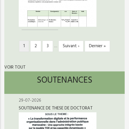
Page
1
Page
2
Page
3
…
Page
Suivant ›
Dernière
Dernier »
PAGINATION
courante
suivante
page
VOIR TOUT
SOUTENANCES
29-07-2026
SOUTENANCE DE THESE DE DOCTORAT