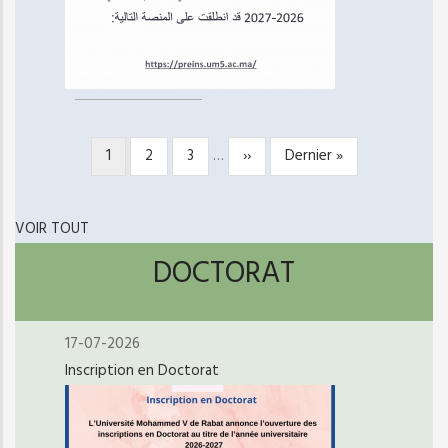
Page
1
Page
2
Page
3
…
Page
››
Dernière
Dernier »
PAGINATION
courante
suivante
page
VOIR TOUT
DOCTORAT
17-07-2026
Inscription en Doctorat