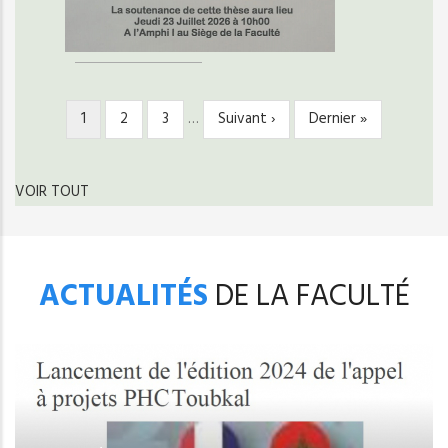
Page
1
Page
2
Page
3
…
Page
Suivant ›
Dernière
Dernier »
PAGINATION
courante
suivante
page
VOIR TOUT
ACTUALITÉS
DE LA FACULTÉ