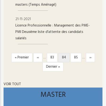
masters (Temps Aménagé)
21-11-2021
Licence Professionnelle : Management des PME-
PMI Deuxième liste d'attente des candidats
salariés
Première
« Premier
Page
‹‹
…
Page
83
Page
84
Page
85
…
Page
››
PAGINATION
page
précédente
courante
suivante
Dernière
Dernier »
page
VOIR TOUT
MASTER