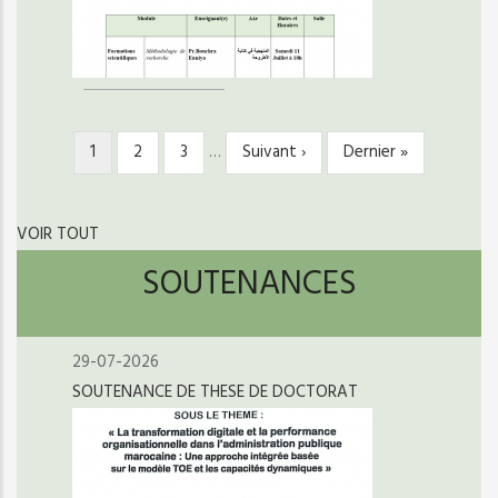
Page
1
Page
2
Page
3
…
Page
Suivant ›
Dernière
Dernier »
PAGINATION
courante
suivante
page
VOIR TOUT
SOUTENANCES
29-07-2026
SOUTENANCE DE THESE DE DOCTORAT