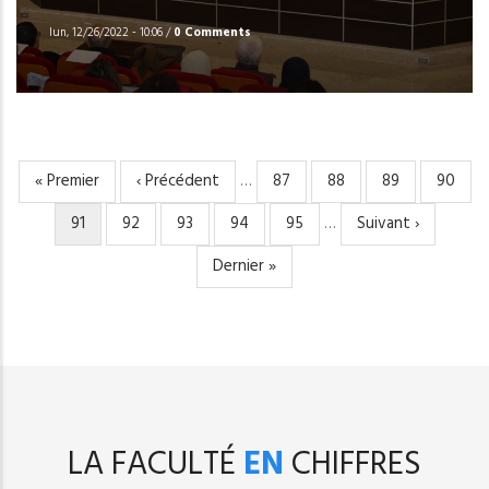
lun, 12/26/2022 - 10:06
/
0 Comments
Première
« Premier
Page
‹ Précédent
…
Page
87
Page
88
Page
89
Page
90
PAGINATION
page
précédente
Page
91
Page
92
Page
93
Page
94
Page
95
…
Page
Suivant ›
courante
suivante
Dernière
Dernier »
page
LA FACULTÉ
EN
CHIFFRES