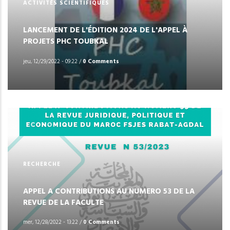
ACTIVITÉS SCIENTIFIQUES
LANCEMENT DE L'ÉDITION 2024 DE L'APPEL À
PROJETS PHC TOUBKAL
jeu, 12/29/2022 - 09:22
/
0 Comments
RECHERCHE
APPEL A CONTRIBUTIONS AU NUMERO 53 DE LA
REVUE DE LA FACULTE
mer, 12/28/2022 - 13:22
/
0 Comments