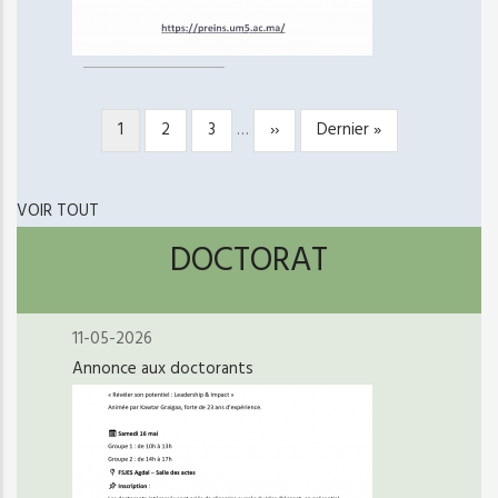
Page
1
Page
2
Page
3
…
Page
››
Dernière
Dernier »
PAGINATION
courante
suivante
page
VOIR TOUT
DOCTORAT
11-05-2026
Annonce aux doctorants