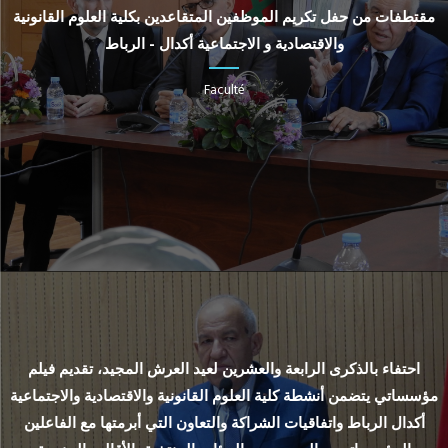
مقتطفات من حفل تكريم الموظفين المتقاعدين بكلية العلوم القانونية
والاقتصادية و الاجتماعية أكدال - الرباط
Faculté
احتفاء بالذكرى الرابعة والعشرين لعيد العرش المجيد، تقديم فيلم
مؤسساتي يتضمن أنشطة كلية العلوم القانونية والاقتصادية والاجتماعية
أكدال الرباط واتفاقيات الشراكة والتعاون التي أبرمتها مع الفاعلين