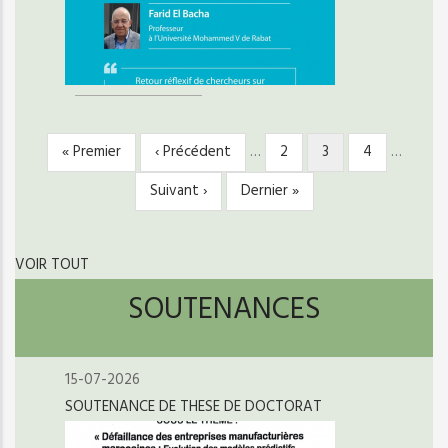
Première
« Premier
Page
‹ Précédent
…
Page
2
Page
3
Page
4
…
PAGINATION
page
précédente
courante
Page
Suivant ›
Dernière
Dernier »
suivante
page
VOIR TOUT
SOUTENANCES
15-07-2026
SOUTENANCE DE THESE DE DOCTORAT