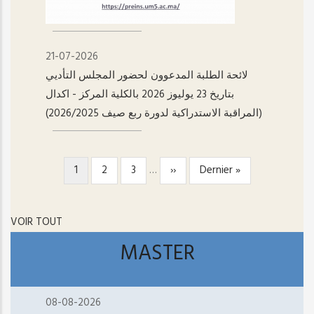
21-07-2026
لائحة الطلبة المدعوون لحضور المجلس التأديي
بتاريخ 23 يوليوز 2026 بالكلية المركز - اکدال
(المراقبة الاستدراكية لدورة ربع صيف 2026/2025)
Page
1
Page
2
Page
3
…
Page
››
Dernière
Dernier »
PAGINATION
courante
suivante
page
VOIR TOUT
MASTER
08-08-2026