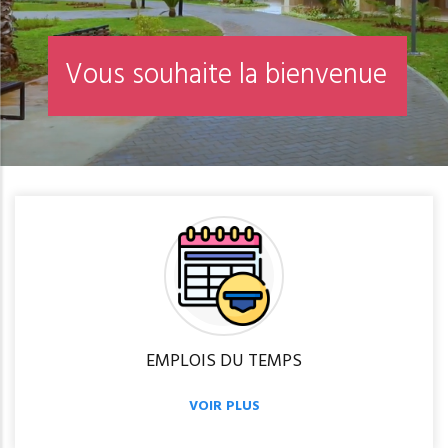
R
é
i
n
s
c
r
i
p
t
i
o
n
EMPLOIS DU TEMPS
VOIR PLUS