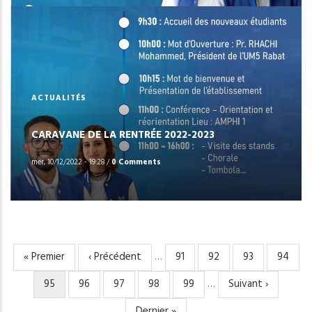
ACTUALITÉS
CARAVANE DE LA RENTRÉE 2022-2023
mer, 10/12/2022 - 19:28
/
0 Comments
Première
« Premier
Page
‹ Précédent
…
Page
91
Page
92
Page
93
Page
94
PAGINATION
page
précédente
Page
95
Page
96
Page
97
Page
98
Page
99
…
Page
Suivant ›
courante
suivante
Dernière
Dernier »