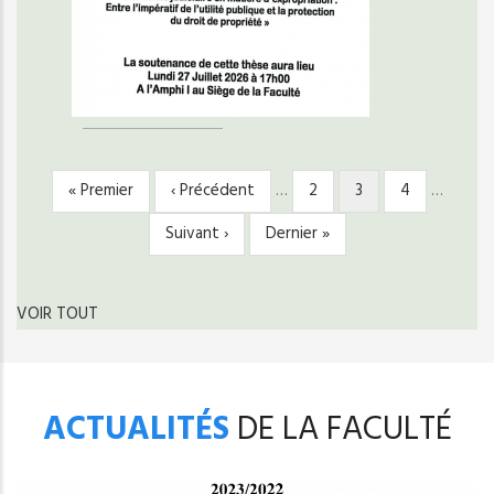
Première
« Premier
Page
‹ Précédent
…
Page
2
Page
3
Page
4
…
PAGINATION
page
précédente
courante
Page
Suivant ›
Dernière
Dernier »
suivante
page
VOIR TOUT
ACTUALITÉS
DE LA FACULTÉ