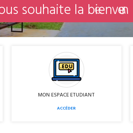
o
u
s
s
o
u
h
a
i
t
e
l
a
b
i
e
n
v
e
MON ESPACE ETUDIANT
ACCÉDER