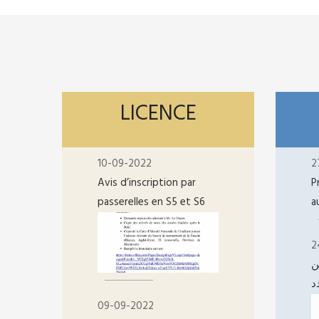
LICENCE
10-09-2022
2
Avis d’inscription par
P
passerelles en S5 et S6
a
2
ن
د
09-09-2022