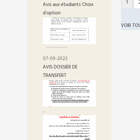
Page
1
PAGIN
Avis aux étudiants Choix
couran
d’option
VOIR TO
07-09-2022
AVIS DOSSIER DE
TRANSFERT
,