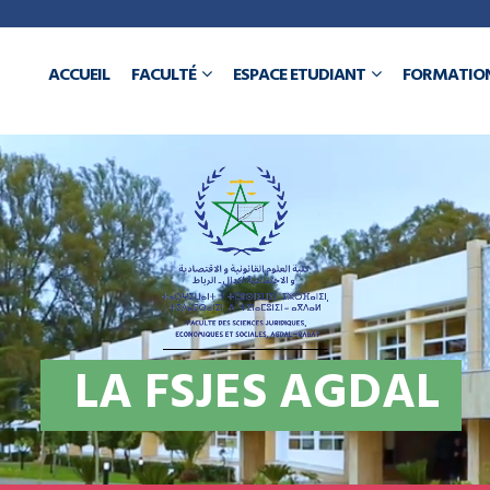
a
ACCUEIL
FACULTÉ
ESPACE ETUDIANT
FORMATIO
N
L
A
F
S
J
E
S
A
G
D
A
L