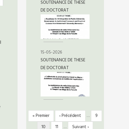
SOUTENANCE DE THESE
DE DOCTORAT
ا
15-05-2026
SOUTENANCE DE THESE
DE DOCTORAT
e
Première
« Premier
Page
‹ Précédent
…
Page
9
PAGINATION
page
précédente
Page
10
Page
11
…
Page
Suivant ›