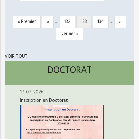
Première
« Premier
Page
‹‹
…
Page
132
Page
133
Page
134
…
Page
››
PAGINATION
page
précédente
courante
suivante
Dernière
Dernier »
page
VOIR TOUT
DOCTORAT
17-07-2026
Inscription en Doctorat