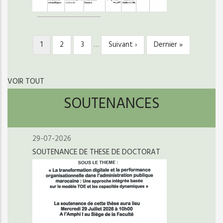
Page
1
Page
2
Page
3
…
Page
Suivant ›
Dernière
Dernier »
PAGINATION
courante
suivante
page
VOIR TOUT
SOUTENANCES
29-07-2026
SOUTENANCE DE THESE DE DOCTORAT