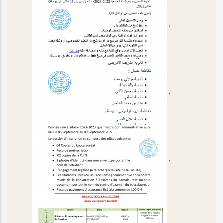
,
,
,