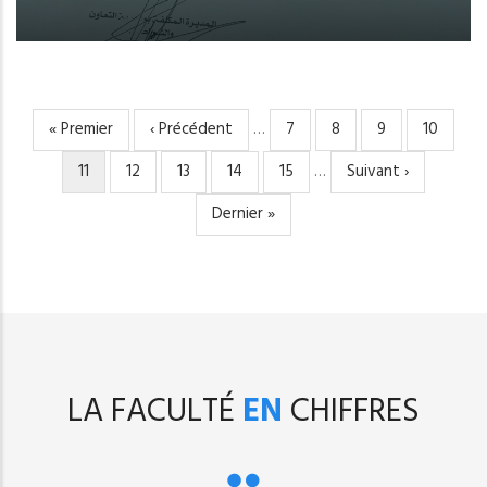
Première
« Premier
Page
‹ Précédent
…
Page
7
Page
8
Page
9
Page
10
PAGINATION
page
précédente
Page
11
Page
12
Page
13
Page
14
Page
15
…
Page
Suivant ›
courante
suivante
Dernière
Dernier »
page
LA FACULTÉ
EN
CHIFFRES