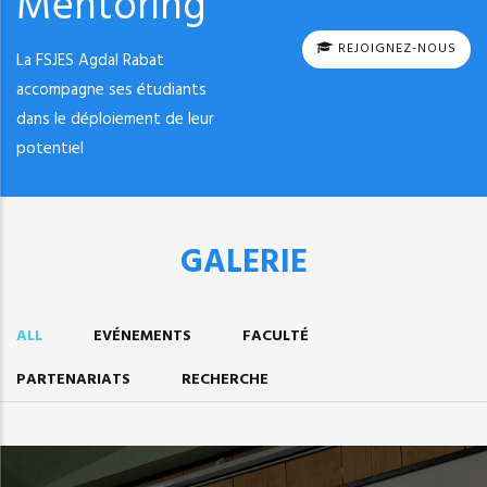
Mentoring
REJOIGNEZ-NOUS
La FSJES Agdal Rabat
accompagne ses étudiants
dans le déploiement de leur
potentiel
GALERIE
ALL
EVÉNEMENTS
FACULTÉ
PARTENARIATS
RECHERCHE