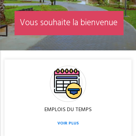
V
o
u
s
s
o
u
h
a
i
t
e
l
a
b
i
e
n
v
e
n
u
e
EMPLOIS DU TEMPS
VOIR PLUS