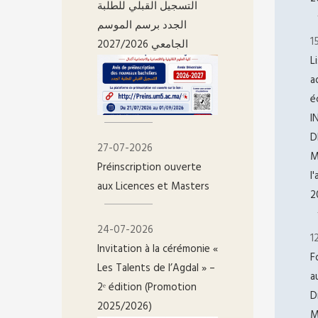
التسجيل القبلي للطلبة
الجدد برسم الموسم
1
الجامعي 2027/2026
L
a
é
I
D
27-07-2026
M
Préinscription ouverte
l
aux Licences et Masters
2
24-07-2026
1
Invitation à la cérémonie «
F
Les Talents de l’Agdal » –
a
2ᵉ édition (Promotion
D
2025/2026)
M