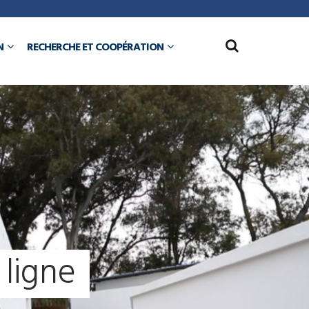
N
RECHERCHE ET COOPÉRATION
l
i
g
n
e