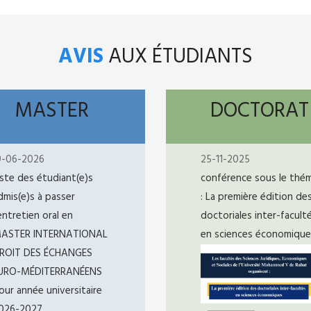
AVIS
AUX ÉTUDIANTS
MASTER
DOCTORAT
9-06-2026
25-11-2025
iste des étudiant(e)s
conférence sous le thé
dmis(e)s à passer
: La première édition de
’entretien oral en
doctoriales inter-facult
ASTER INTERNATIONAL
en sciences économique
ROIT DES ÉCHANGES
URO-MÉDITERRANÉENS
our année universitaire
026-2027