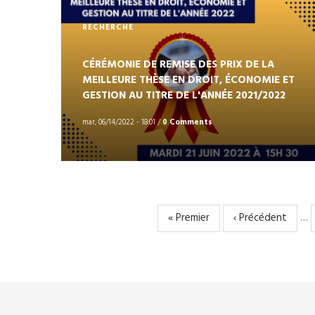
RECHERCHE
CÉRÉMONIE DE REMISE DES PRIX DE LA
MEILLEURE THÈSE EN DROIT, ÉCONOMIE ET
GESTION AU TITRE DE L'ANNÉE 2021/2022
mar, 06/14/2022 - 18:01
/
0 Comments
Première
« Premier
Page
‹ Précédent
…
PAGINATION
page
précédente