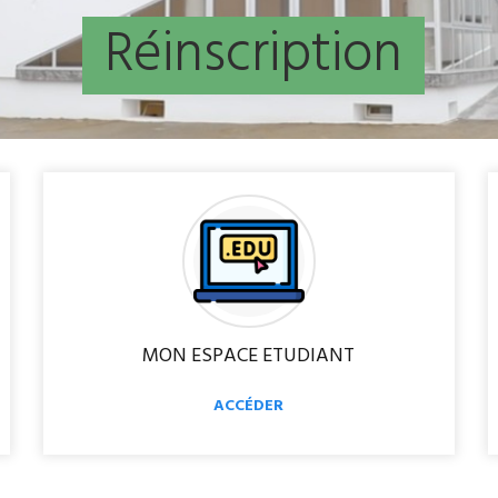
R
é
i
n
s
c
r
i
p
t
i
o
n
MON ESPACE ETUDIANT
ACCÉDER