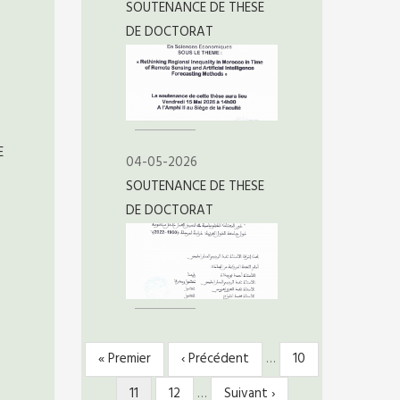
SOUTENANCE DE THESE
DE DOCTORAT
E
04-05-2026
SOUTENANCE DE THESE
DE DOCTORAT
Première
« Premier
Page
‹ Précédent
…
Page
10
PAGINATION
page
précédente
Page
11
Page
12
…
Page
Suivant ›