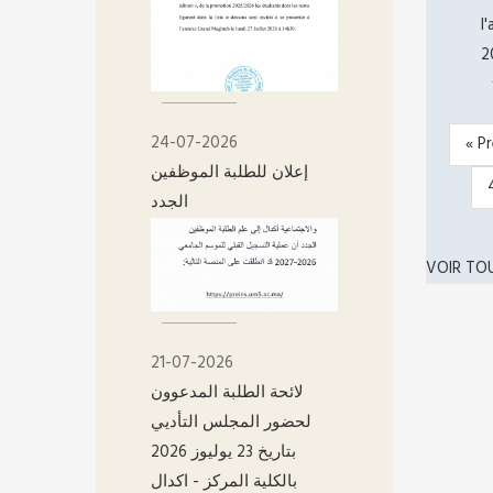
l
2
24-07-2026
Pre
« P
PAGIN
إعلان للطلبة الموظفين
pag
الجدد
VOIR TO
21-07-2026
لائحة الطلبة المدعوون
لحضور المجلس التأديي
بتاريخ 23 يوليوز 2026
بالكلية المركز - اکدال