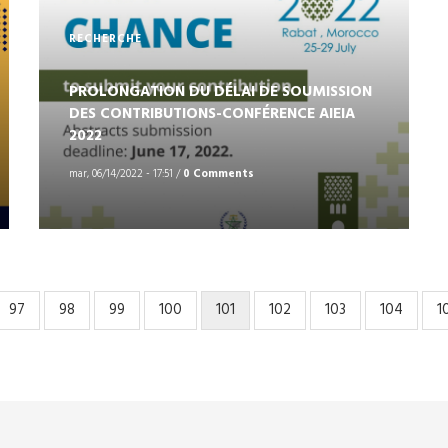
RECHERCHE
PROLONGATION DU DÉLAI DE SOUMISSION
DES CONTRIBUTIONS-CONFÉRENCE AIEIA
2022
mar, 06/14/2022 - 17:51
/
0 Comments
Page
97
Page
98
Page
99
Page
100
Page
101
Page
102
Page
103
Page
104
P
1
courante