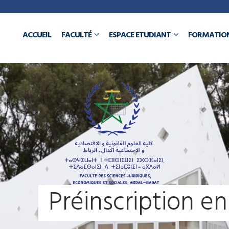
a
ACCUEIL
FACULTÉ
ESPACE ETUDIANT
FORMATIO
N
P
r
é
i
n
s
c
r
i
p
t
i
o
n
e
n