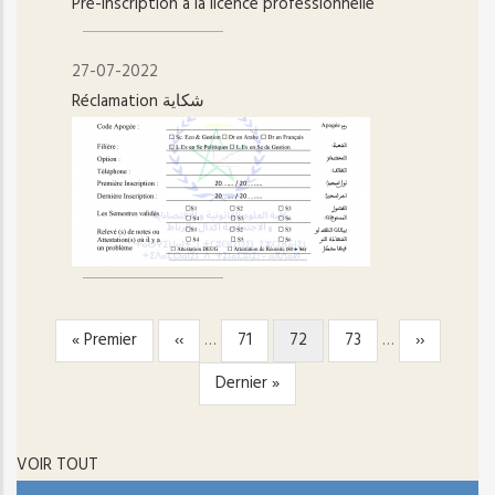
Pré-inscription à la licence professionnelle
27-07-2022
Réclamation شكاية
Première
« Premier
Page
‹‹
…
Page
71
Page
72
Page
73
…
Page
››
PAGINATION
page
précédente
courante
suivante
Dernière
Dernier »
page
VOIR TOUT