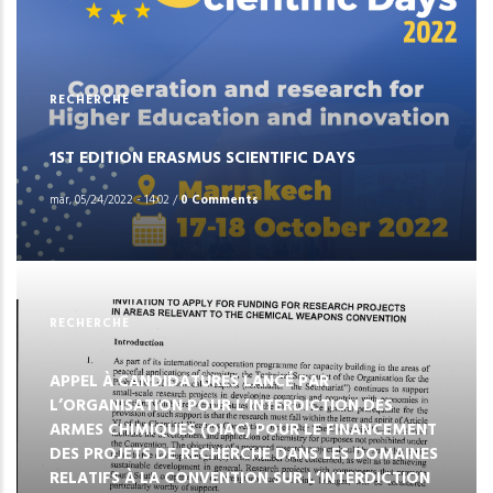
RECHERCHE
1ST EDITION ERASMUS SCIENTIFIC DAYS
mar, 05/24/2022 - 14:02
/
0 Comments
RECHERCHE
APPEL À CANDIDATURES LANCÉ PAR
L’ORGANISATION POUR L’INTERDICTION DES
ARMES CHIMIQUES (OIAC) POUR LE FINANCEMENT
DES PROJETS DE RECHERCHE DANS LES DOMAINES
RELATIFS À LA CONVENTION SUR L’INTERDICTION