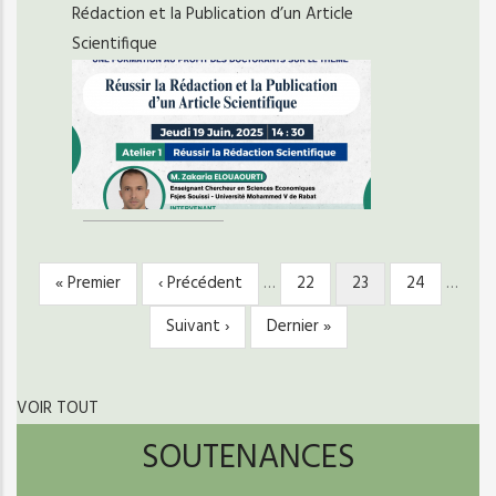
Rédaction et la Publication d’un Article
Scientifique
Première
« Premier
Page
‹ Précédent
…
Page
22
Page
23
Page
24
…
PAGINATION
page
précédente
courante
Page
Suivant ›
Dernière
Dernier »
suivante
page
VOIR TOUT
SOUTENANCES