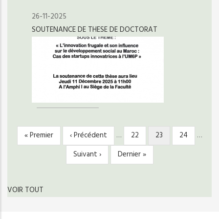
26-11-2025
SOUTENANCE DE THESE DE DOCTORAT
Première
« Premier
Page
‹ Précédent
…
Page
22
Page
23
Page
24
…
PAGINATION
page
précédente
courante
Page
Suivant ›
Dernière
Dernier »
suivante
page
VOIR TOUT