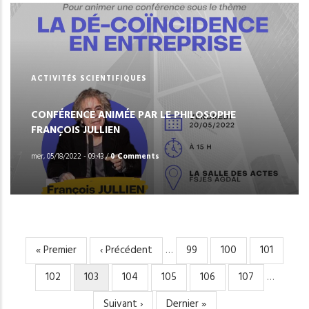
ACTIVITÉS SCIENTIFIQUES
CONFÉRENCE ANIMÉE PAR LE PHILOSOPHE
FRANÇOIS JULLIEN
mer, 05/18/2022 - 09:43
/
0 Comments
Première
« Premier
Page
‹ Précédent
…
Page
99
Page
100
Page
101
PAGINATION
page
précédente
Page
102
Page
103
Page
104
Page
105
Page
106
Page
107
…
courante
Page
Suivant ›
Dernière
Dernier »