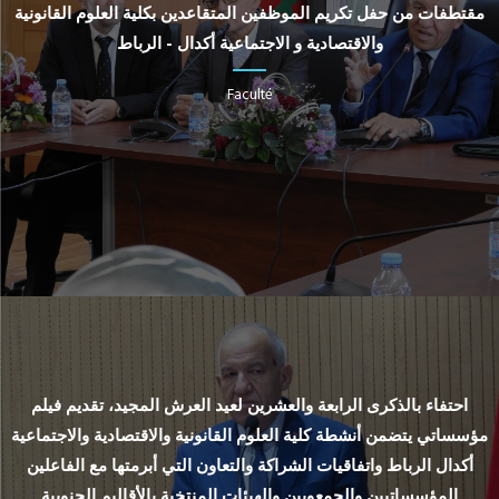
مقتطفات من حفل تكريم الموظفين المتقاعدين بكلية العلوم القانونية
والاقتصادية و الاجتماعية أكدال - الرباط
Faculté
احتفاء بالذكرى الرابعة والعشرين لعيد العرش المجيد، تقديم فيلم
مؤسساتي يتضمن أنشطة كلية العلوم القانونية والاقتصادية والاجتماعية
أكدال الرباط واتفاقيات الشراكة والتعاون التي أبرمتها مع الفاعلين
المؤسساتيين والجمعويين والهيئات المنتخبة بالأقاليم الجنوبية