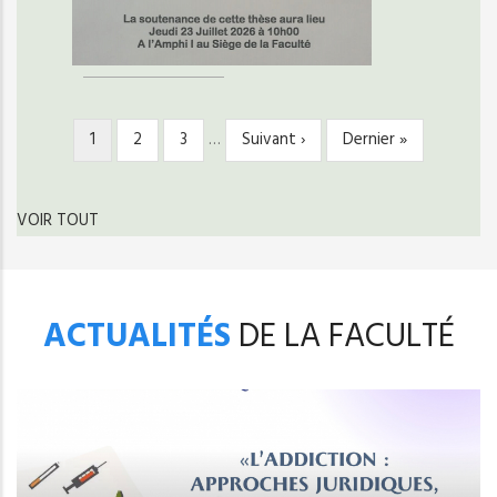
Page
1
Page
2
Page
3
…
Page
Suivant ›
Dernière
Dernier »
PAGINATION
courante
suivante
page
VOIR TOUT
ACTUALITÉS
DE LA FACULTÉ