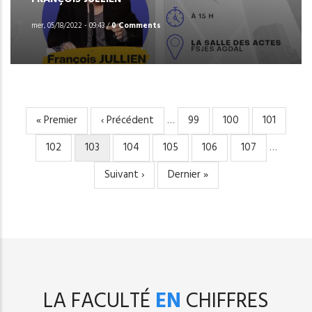
mer, 05/18/2022 - 09:43
/
0 Comments
Première
« Premier
Page
‹ Précédent
…
Page
99
Page
100
Page
101
PAGINATION
page
précédente
Page
102
Page
103
Page
104
Page
105
Page
106
Page
107
…
courante
Page
Suivant ›
Dernière
Dernier »
suivante
page
LA FACULTÉ
EN
CHIFFRES