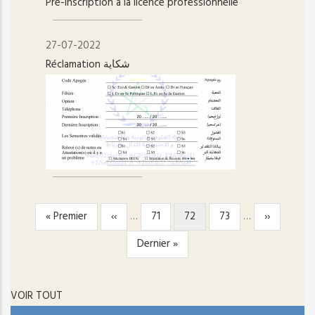
Pré-inscription à la licence professionnelle
27-07-2022
Réclamation شكاية
Première
« Premier
Page
‹‹
…
Page
71
Page
72
Page
73
…
Page
››
PAGINATION
page
précédente
courante
suivante
Dernière
Dernier »
page
VOIR TOUT