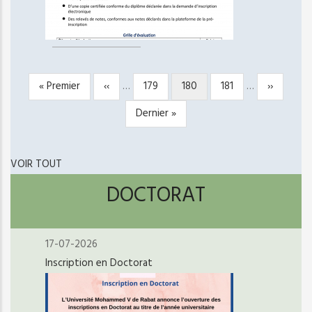
Première
« Premier
Page
‹‹
…
Page
179
Page
180
Page
181
…
Page
››
PAGINATION
page
précédente
courante
suivante
Dernière
Dernier »
page
VOIR TOUT
DOCTORAT
17-07-2026
Inscription en Doctorat