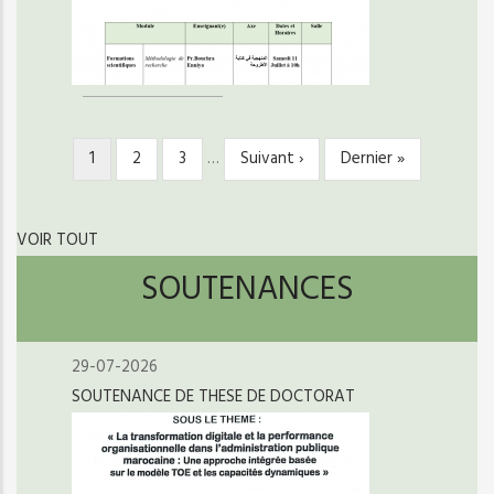
Page
1
Page
2
Page
3
…
Page
Suivant ›
Dernière
Dernier »
PAGINATION
courante
suivante
page
VOIR TOUT
SOUTENANCES
29-07-2026
SOUTENANCE DE THESE DE DOCTORAT