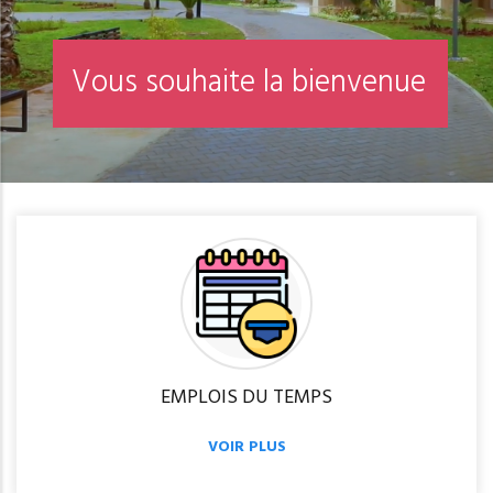
o
n
i
t
p
i
r
c
R
é
i
n
s
EMPLOIS DU TEMPS
VOIR PLUS