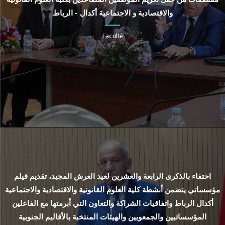
والاقتصادية و الاجتماعية أكدال - الرباط
Faculté
احتفاء بالذكرى الرابعة والعشرين لعيد العرش المجيد، تقديم فيلم
مؤسساتي يتضمن أنشطة كلية العلوم القانونية والاقتصادية والاجتماعية
أكدال الرباط واتفاقيات الشراكة والتعاون التي أبرمتها مع الفاعلين
المؤسساتيين والجمعويين والهيئات المنتخبة بالأقاليم الجنوبية