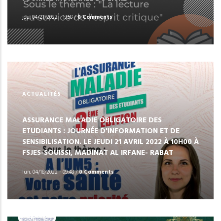
jeu, 04/21/2022 - 13:58
/
0 Comments
ACTUALITÉS
ASSURANCE MALADIE OBLIGATOIRE DES
ETUDIANTS : JOURNÉE D'INFORMATION ET DE
SENSIBILISATION. LE JEUDI 21 AVRIL 2022 À 10H00 À
FSJES-SOUISSI, MADINAT AL IRFANE- RABAT
lun, 04/18/2022 - 09:48
/
0 Comments