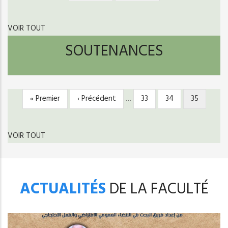
suivante
page
VOIR TOUT
SOUTENANCES
Première
« Premier
Page
‹ Précédent
…
Page
33
Page
34
Page
35
PAGINATION
page
précédente
courante
VOIR TOUT
ACTUALITÉS
DE LA FACULTÉ