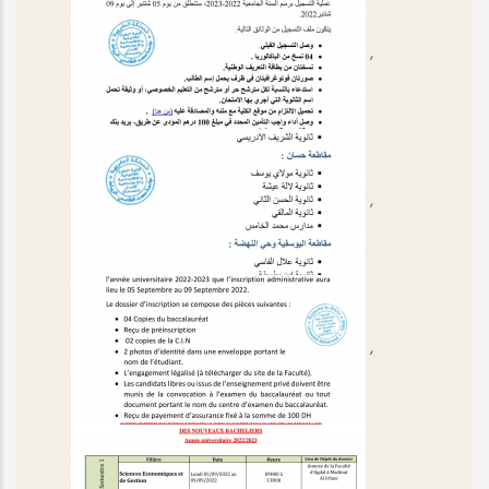
,
,
,