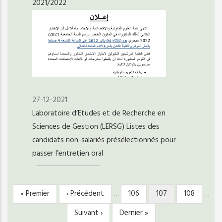
2021/2022
27-12-2021
Laboratoire d’Etudes et de Recherche en
Sciences de Gestion (LERSG) Listes des
candidats non-salariés présélectionnés pour
passer l’entretien oral
Première
« Premier
Page
‹ Précédent
…
Page
106
Page
107
Page
108
…
PAGINATION
page
précédente
courante
Page
Suivant ›
Dernière
Dernier »