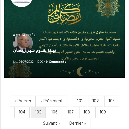
ACTUALITÉS
تهنئة بقدوم شهر رمضان
jeu, 04/07/2022 - 12:00
/
0 Comments
Première
« Premier
Page
‹ Précédent
…
Page
101
Page
102
Page
103
PAGINATION
page
précédente
Page
104
Page
105
Page
106
Page
107
Page
108
Page
109
…
courante
Page
Suivant ›
Dernière
Dernier »