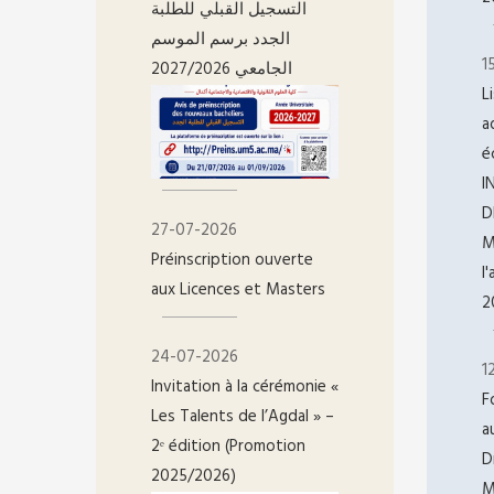
التسجيل القبلي للطلبة
الجدد برسم الموسم
1
الجامعي 2027/2026
L
a
é
I
D
27-07-2026
M
Préinscription ouverte
l
aux Licences et Masters
2
24-07-2026
1
Invitation à la cérémonie «
F
Les Talents de l’Agdal » –
a
2ᵉ édition (Promotion
D
2025/2026)
M