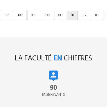
Page
106
Page
107
Page
108
Page
109
Page
110
Page
111
Page
112
Page
113
courante
LA FACULTÉ
EN
CHIFFRES
134
ENSEIGNANTS