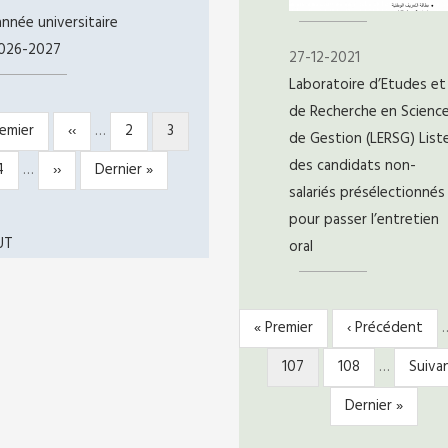
'année universitaire
026-2027
27-12-2021
Laboratoire d’Etudes et
de Recherche en Scienc
mière
remier
Page
‹‹
…
Page
2
Page
3
ATION
de Gestion (LERSG) List
e
précédente
courante
des candidats non-
Page
4
…
Page
››
Dernière
Dernier »
salariés présélectionnés
suivante
page
pour passer l’entretien
UT
oral
Première
« Premier
Page
‹ Précédent
PAGINATION
page
précédente
Page
107
Page
108
…
Page
Suivan
courante
suiva
Dernière
Dernier »
page