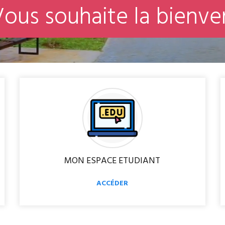
V
o
u
s
s
o
u
h
a
i
t
e
l
a
b
i
e
n
v
e
MON ESPACE ETUDIANT
ACCÉDER