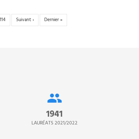
Page
114
Page
Suivant ›
Dernière
Dernier »
suivante
page
2890
LAURÉATS 2021/2022