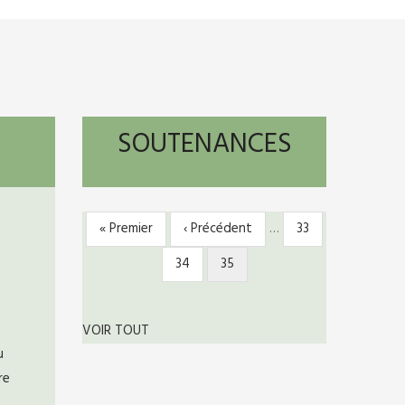
SOUTENANCES
Première
« Premier
Page
‹ Précédent
…
Page
33
PAGINATION
page
précédente
Page
34
Page
35
courante
VOIR TOUT
u
re