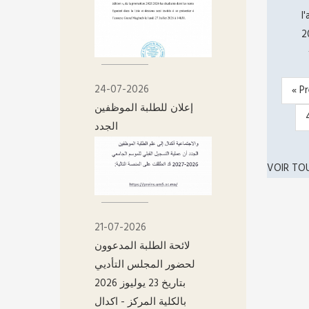
l
2
24-07-2026
Pre
« P
PAGIN
إعلان للطلبة الموظفين
pag
الجدد
VOIR TO
21-07-2026
لائحة الطلبة المدعوون
لحضور المجلس التأديي
بتاريخ 23 يوليوز 2026
بالكلية المركز - اکدال