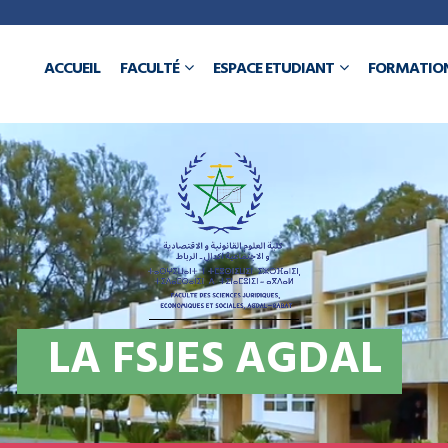
a
ACCUEIL
FACULTÉ
ESPACE ETUDIANT
FORMATIO
N
L
A
F
S
J
E
S
A
G
D
A
L