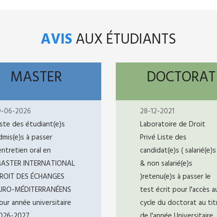
AVIS
AUX ÉTUDIANTS
MASTER
DOCTORAT
9-06-2026
28-12-2021
iste des étudiant(e)s
Laboratoire de Droit
dmis(e)s à passer
Privé Liste des
’entretien oral en
candidat(e)s ( salarié(e)s
ASTER INTERNATIONAL
& non salarié(e)s
ROIT DES ÉCHANGES
)retenu(e)s à passer le
URO-MÉDITERRANÉENS
test écrit pour l'accès a
our année universitaire
cycle du doctorat au tit
026-2027
de l'année Universitaire