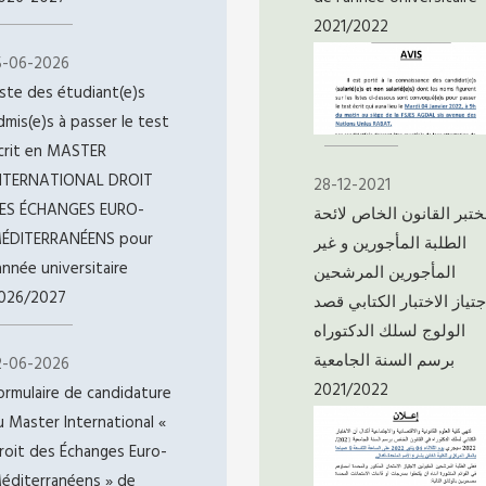
2021/2022
5-06-2026
iste des étudiant(e)s
dmis(e)s à passer le test
crit en MASTER
NTERNATIONAL DROIT
28-12-2021
ES ÉCHANGES EURO-
تبر القانون الخاص لائحة
ÉDITERRANÉENS pour
الطلبة المأجورين و غير
'année universitaire
المأجورين المرشحين
026/2027
جتياز الاختبار الكتابي قصد
الولوج لسلك الدكتوراه
برسم السنة الجامعية
2-06-2026
2021/2022
ormulaire de candidature
u Master International «
roit des Échanges Euro-
éditerranéens » de