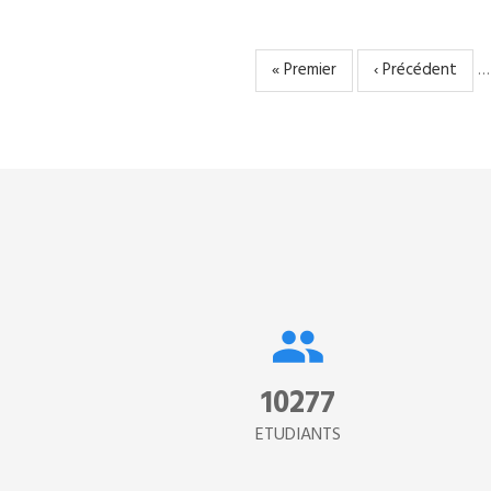
Première
« Premier
Page
‹ Précédent
…
PAGINATION
page
précédente
15302
ETUDIANTS