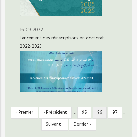
16-09-2022
Lancement des réinscriptions en doctorat
2022-2023
Première
« Premier
Page
‹ Précédent
…
Page
95
Page
96
Page
97
…
PAGINATION
page
précédente
courante
Page
Suivant ›
Dernière
Dernier »
suivante
page