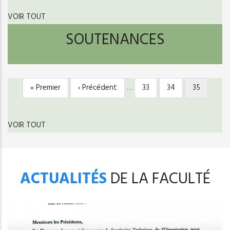
VOIR TOUT
SOUTENANCES
Première
« Premier
Page
‹ Précédent
…
Page
33
Page
34
Page
35
PAGINATION
page
précédente
courante
VOIR TOUT
ACTUALITÉS
DE LA FACULTÉ