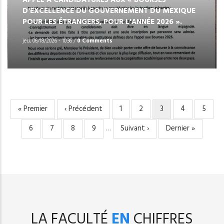
D'EXCELLENCE DU GOUVERNEMENT DU MEXIQUE
POUR LES ÉTRANGERS, POUR L'ANNÉE 2026 ».
jeu, 06/18/2026 - 10:36
/
0 Comments
Première
« Premier
Page
‹ Précédent
Page
1
Page
2
Page
3
Page
4
Page
5
PAGINATION
page
précédente
courante
Page
6
Page
7
Page
8
Page
9
…
Page
Suivant ›
Dernière
Dernier »
suivante
page
LA FACULTÉ
EN
CHIFFRES