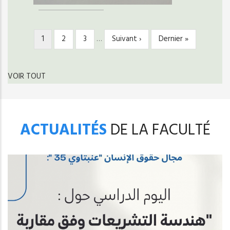
Page
1
Page
2
Page
3
…
Page
Suivant ›
Dernière
Dernier »
PAGINATION
courante
suivante
page
VOIR TOUT
ACTUALITÉS
DE LA FACULTÉ