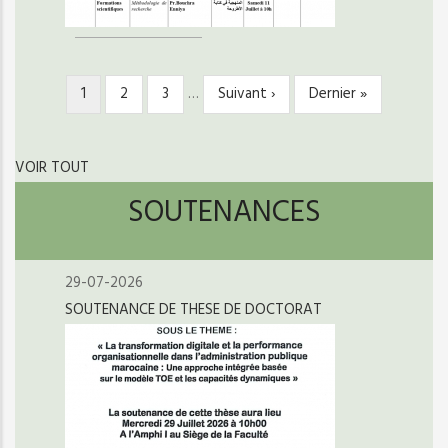
Page
1
Page
2
Page
3
…
Page
Suivant ›
Dernière
Dernier »
PAGINATION
courante
suivante
page
VOIR TOUT
SOUTENANCES
29-07-2026
SOUTENANCE DE THESE DE DOCTORAT