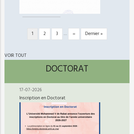
Page
1
Page
2
Page
3
…
Page
››
Dernière
Dernier »
PAGINATION
courante
suivante
page
VOIR TOUT
DOCTORAT
17-07-2026
Inscription en Doctorat