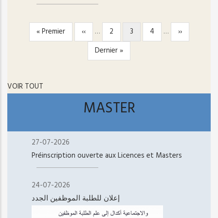
Première
« Premier
Page
‹‹
…
Page
2
Page
3
Page
4
…
Page
››
PAGINATION
page
précédente
courante
suivante
Dernière
Dernier »
page
VOIR TOUT
MASTER
27-07-2026
Préinscription ouverte aux Licences et Masters
24-07-2026
إعلان للطلبة الموظفين الجدد