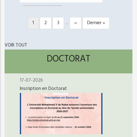
Page
1
Page
2
Page
3
…
Page
››
Dernière
Dernier »
PAGINATION
courante
suivante
page
VOIR TOUT
DOCTORAT
17-07-2026
Inscription en Doctorat