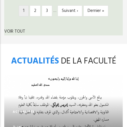
Page
1
Page
2
Page
3
…
Page
Suivant ›
Dernière
Dernier »
PAGINATION
courante
suivante
page
VOIR TOUT
ACTUALITÉS
DE LA FACULTÉ
ACTUALITÉS