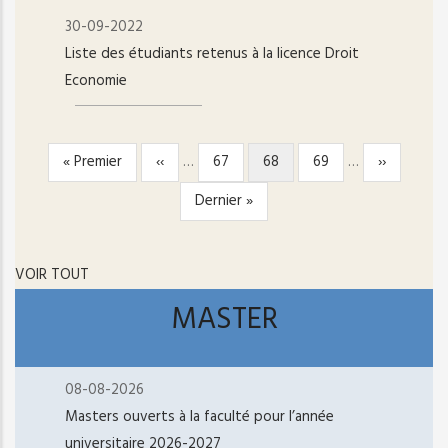
30-09-2022
Liste des étudiants retenus à la licence Droit
Economie
Première
« Premier
Page
‹‹
…
Page
67
Page
68
Page
69
…
Page
››
PAGINATION
page
précédente
courante
suivante
Dernière
Dernier »
page
VOIR TOUT
MASTER
08-08-2026
Masters ouverts à la faculté pour l’année
universitaire 2026-2027