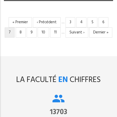
Première
« Premier
Page
‹ Précédent
…
Page
3
Page
4
Page
5
Page
6
PAGINATION
page
précédente
Page
7
Page
8
Page
9
Page
10
Page
11
…
Page
Suivant ›
Dernière
Dernier »
courante
suivante
page
LA FACULTÉ
EN
CHIFFRES
15302