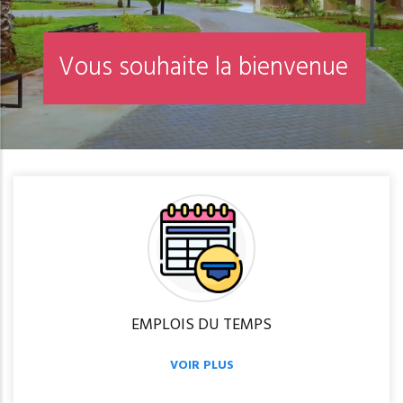
V
o
u
s
s
o
u
h
a
i
t
e
l
a
b
i
e
n
v
e
n
u
e
EMPLOIS DU TEMPS
VOIR PLUS