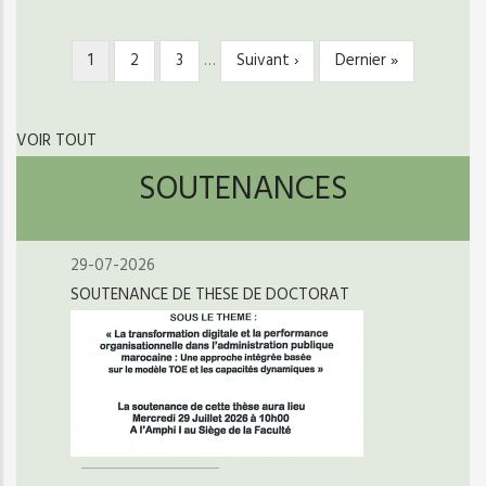
Page
1
Page
2
Page
3
…
Page
Suivant ›
Dernière
Dernier »
PAGINATION
courante
suivante
page
VOIR TOUT
SOUTENANCES
29-07-2026
SOUTENANCE DE THESE DE DOCTORAT