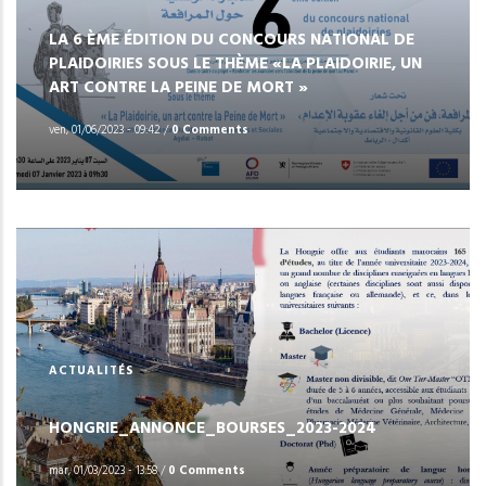
LA 6 ÈME ÉDITION DU CONCOURS NATIONAL DE
PLAIDOIRIES SOUS LE THÈME «LA PLAIDOIRIE, UN
ART CONTRE LA PEINE DE MORT »
ven, 01/06/2023 - 09:42
/
0 Comments
ACTUALITÉS
HONGRIE_ANNONCE_BOURSES_2023-2024
mar, 01/03/2023 - 13:58
/
0 Comments