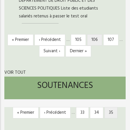
DEPARTEMENT DE DROIT PUBLIC ET DES
SCIENCES POLITIQUES Liste des etudiants
salariés retenus à passer le test oral
Première
« Premier
Page
‹ Précédent
…
Page
105
Page
106
Page
107
…
PAGINATION
page
précédente
courante
Page
Suivant ›
Dernière
Dernier »
suivante
page
VOIR TOUT
SOUTENANCES
Première
« Premier
Page
‹ Précédent
…
Page
33
Page
34
Page
35
PAGINATION
page
précédente
courante