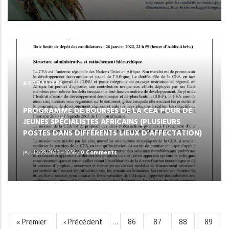
ACTUALITÉS
PROGRAMME DE BOURSES DE LA CEA POUR DE
JEUNES SPÉCIALISTES AFRICAINS (PLUSIEURS
POSTES DANS DIFFÉRENTS LIEUX D’AFFECTATION)
jeu, 12/29/2022 - 10:56
/
0 Comments
Première
« Premier
Page
‹ Précédent
…
Page
86
Page
87
Page
88
Page
89
PAGINATION