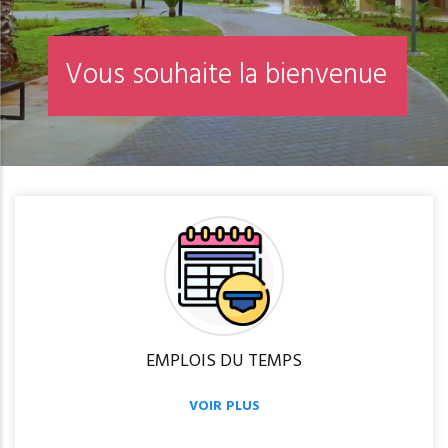
V
o
u
s
s
o
u
h
a
i
t
e
l
a
b
i
e
n
v
e
n
u
e
EMPLOIS DU TEMPS
VOIR PLUS