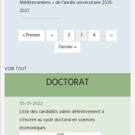
Méditerranéens » de l'année universitaire 2026-
2027
Première
« Premier
Page
‹‹
…
Page
2
Page
3
Page
4
…
Page
››
PAGINATION
page
précédente
courante
suivante
Dernière
Dernier »
page
VOIR TOUT
DOCTORAT
05-01-2022
Liste des candidats admis définitivement à
s'inscrire au cycle doctoral en sciences
économiques