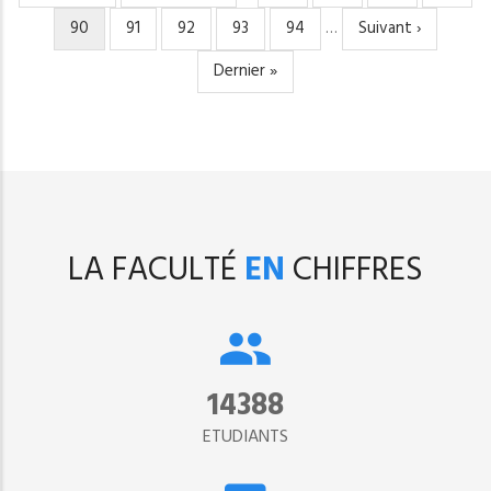
page
précédente
Page
90
Page
91
Page
92
Page
93
Page
94
…
Page
Suivant ›
courante
suivante
Dernière
Dernier »
page
LA FACULTÉ
EN
CHIFFRES
15302
ETUDIANTS