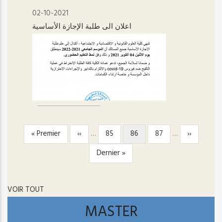
02-10-2021
اعلان الى طلبة الإجازة الأساسية
Première
« Premier
Page
‹‹
…
Page
85
Page
86
Page
87
…
Page
››
PAGINATION
page
précédente
courante
suivante
Dernière
Dernier »
page
VOIR TOUT
MASTER