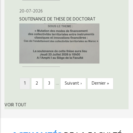
20-07-2026
SOUTENANCE DE THESE DE DOCTORAT
Page
1
Page
2
Page
3
…
Page
Suivant ›
Dernière
Dernier »
PAGINATION
courante
suivante
page
VOIR TOUT