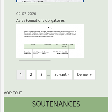
02-07-2026
Avis : Formations obligatoires
Page
1
Page
2
Page
3
…
Page
Suivant ›
Dernière
Dernier »
PAGINATION
courante
suivante
page
VOIR TOUT
SOUTENANCES