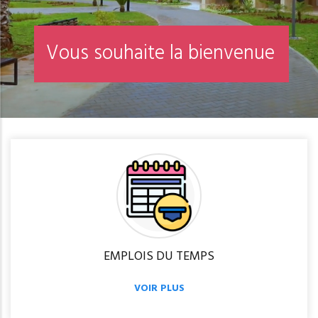
V
o
u
s
s
o
u
h
a
i
t
e
l
a
b
i
e
n
v
e
n
u
e
EMPLOIS DU TEMPS
VOIR PLUS