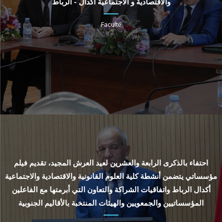
والاقتصادية و الاجتماعية أكدال - الرباط
Faculté
احتفاء بالذكرى الرابعة والعشرين لعيد العرش المجيد، تقديم فيلم
مؤسساتي يتضمن أنشطة كلية العلوم القانونية والاقتصادية والاجتماعية
أكدال الرباط واتفاقيات الشراكة والتعاون التي أبرمتها مع الفاعلين
المؤسساتيين والجمعويين والهيئات المنتخبة بالأقاليم الجنوبية