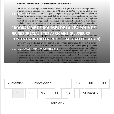
ACTUALITÉS
PROGRAMME DE BOURSES DE LA CEA POUR DE
JEUNES SPÉCIALISTES AFRICAINS (PLUSIEURS
POSTES DANS DIFFÉRENTS LIEUX D’AFFECTATION)
jeu, 12/29/2022 - 10:56
/
0 Comments
Première
« Premier
Page
‹ Précédent
…
Page
86
Page
87
Page
88
Page
89
PAGINATION
page
précédente
Page
90
Page
91
Page
92
Page
93
Page
94
…
Page
Suivant ›
courante
suivante
Dernière
Dernier »
page