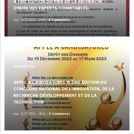
4 ÈME ÉDITION DU PRIX DE LA RECHERCHE -
ORDRE DES EXPERTS-COMPTABLES-
mar, 12/27/2022 - 09:55
/
0 Comments
RECHERCHE
APPEL A CANDIDATURES 15 ÉME ÉDITION DU
CONCOURS NATIONAL DE L'INNOVATION, DE LA
RECHERCHE-DÉVELOPPEMENT ET DE LA
TECHNOLOGIE
mar, 12/27/2022 - 09:52
/
0 Comments