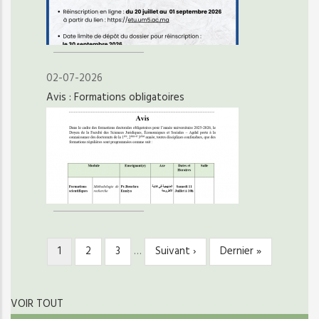
02-07-2026
Avis : Formations obligatoires
Page
1
Page
2
Page
3
…
Page
Suivant ›
Dernière
Dernier »
PAGINATION
courante
suivante
page
VOIR TOUT