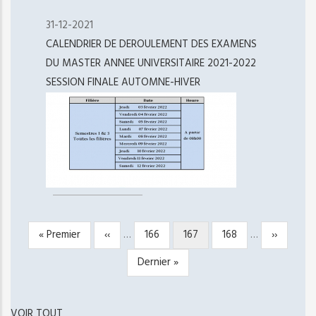
31-12-2021
CALENDRIER DE DEROULEMENT DES EXAMENS
DU MASTER ANNEE UNIVERSITAIRE 2021-2022
SESSION FINALE AUTOMNE-HIVER
Première
« Premier
Page
‹‹
…
Page
166
Page
167
Page
168
…
Page
››
PAGINATION
page
précédente
courante
suivante
Dernière
Dernier »
page
VOIR TOUT