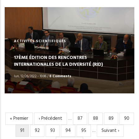
ACTIVITÉS SCIENTIFIQUES
17ÈME ÉDITION DES RENCONTRES
INTERNATIONALES DE LA DIVERSITÉ (RID)
lun, 12/26/2022 - 10:06
/
0 Comments
Première
« Premier
Page
‹ Précédent
…
Page
87
Page
88
Page
89
Page
90
PAGINATION
page
précédente
Page
91
Page
92
Page
93
Page
94
Page
95
…
Page
Suivant ›