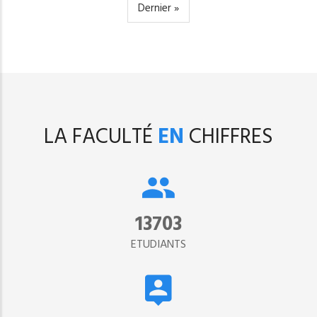
courante
suivante
Dernière
Dernier »
page
LA FACULTÉ
EN
CHIFFRES
15302
ETUDIANTS