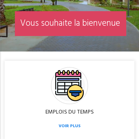
n
o
i
t
R
é
i
n
s
c
r
i
p
EMPLOIS DU TEMPS
VOIR PLUS