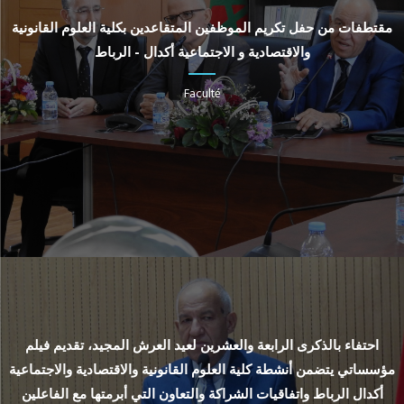
مقتطفات من حفل تكريم الموظفين المتقاعدين بكلية العلوم القانونية
والاقتصادية و الاجتماعية أكدال - الرباط
Faculté
احتفاء بالذكرى الرابعة والعشرين لعيد العرش المجيد، تقديم فيلم
مؤسساتي يتضمن أنشطة كلية العلوم القانونية والاقتصادية والاجتماعية
أكدال الرباط واتفاقيات الشراكة والتعاون التي أبرمتها مع الفاعلين