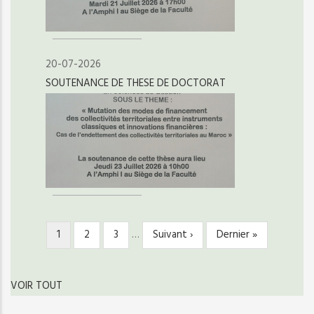
20-07-2026
SOUTENANCE DE THESE DE DOCTORAT
Page
1
Page
2
Page
3
…
Page
Suivant ›
Dernière
Dernier »
PAGINATION
courante
suivante
page
VOIR TOUT