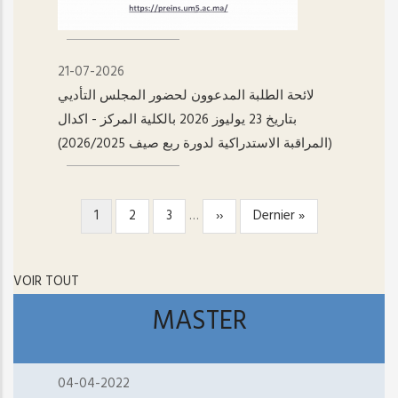
21-07-2026
لائحة الطلبة المدعوون لحضور المجلس التأديي
بتاريخ 23 يوليوز 2026 بالكلية المركز - اکدال
(المراقبة الاستدراكية لدورة ربع صيف 2026/2025)
Page
1
Page
2
Page
3
…
Page
››
Dernière
Dernier »
PAGINATION
courante
suivante
page
VOIR TOUT
MASTER
04-04-2022