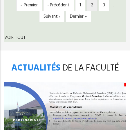
Première
« Premier
Page
‹ Précédent
Page
1
Page
2
Page
3
…
PAGINATION
page
précédente
courante
Page
Suivant ›
Dernière
Dernier »
suivante
page
VOIR TOUT
ACTUALITÉS
DE LA FACULTÉ
PARTENARIATS