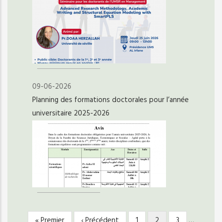
09-06-2026
Planning des formations doctorales pour l’année
universitaire 2025-2026
Première
« Premier
Page
‹ Précédent
Page
1
Page
2
Page
3
…