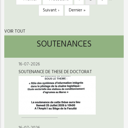
PAGINATION
page
précédente
courante
Page
Suivant ›
Dernière
Dernier »
suivante
page
VOIR TOUT
SOUTENANCES
16-07-2026
SOUTENANCE DE THESE DE DOCTORAT
16-07-2026