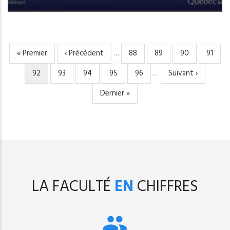
Première
« Premier
Page
‹ Précédent
…
Page
88
Page
89
Page
90
Page
91
PAGINATION
page
précédente
Page
92
Page
93
Page
94
Page
95
Page
96
…
Page
Suivant ›
courante
suivante
Dernière
Dernier »
page
LA FACULTÉ
EN
CHIFFRES