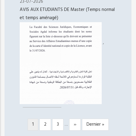
23-07-2026
AVIS AUX ETUDIANTS DE Master (Temps normal
et temps aménagé)
,
Page
1
Page
2
Page
3
…
Page
››
Dernière
Dernier »
PAGINATION
courante
suivante
page