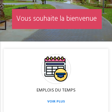
n
o
i
t
p
i
r
R
é
i
n
s
c
EMPLOIS DU TEMPS
VOIR PLUS