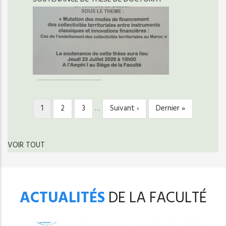
Page
1
Page
2
Page
3
…
Page
Suivant ›
Dernière
Dernier »
PAGINATION
courante
suivante
page
VOIR TOUT
ACTUALITÉS
DE LA FACULTÉ