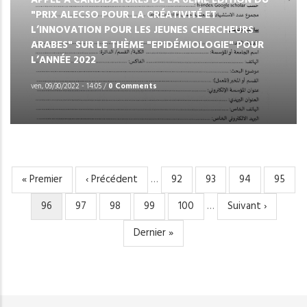
"PRIX ALECSO POUR LA CRÉATIVITÉ ET
L’INNOVATION POUR LES JEUNES CHERCHEURS
ARABES" SUR LE THÈME "EPIDÉMIOLOGIE" POUR
L’ANNÉE 2022
ven, 09/30/2022 - 14:05
/
0 Comments
Première
« Premier
Page
‹ Précédent
…
Page
92
Page
93
Page
94
Page
95
PAGINATION
page
précédente
Page
96
Page
97
Page
98
Page
99
Page
100
…
Page
Suivant ›
courante
suivante
Dernière
Dernier »
page