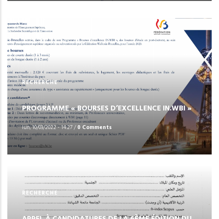
RECHERCHE
PROGRAMME « BOURSES D’EXCELLENCE IN.WBI »
lun, 10/03/2022 - 14:27
/
0 Comments
RECHERCHE
APPEL À CANDIDATURES DE LA 6ÈME ÉDITION DU