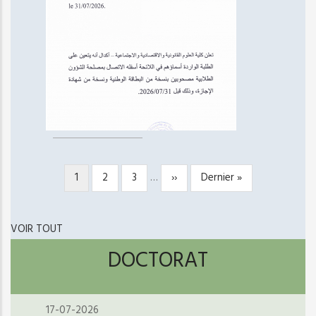
Page
1
Page
2
Page
3
…
Page
››
Dernière
Dernier »
PAGINATION
courante
suivante
page
VOIR TOUT
DOCTORAT
17-07-2026