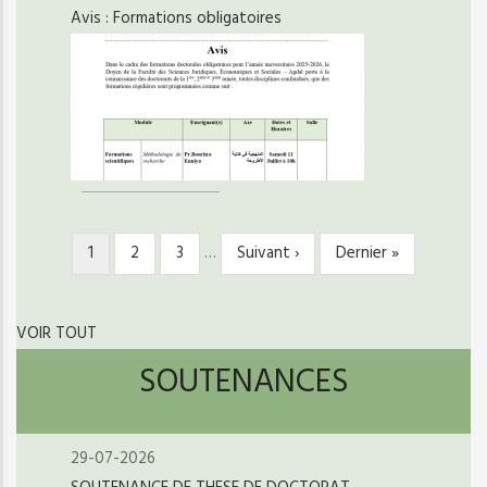
Avis : Formations obligatoires
Page
1
Page
2
Page
3
…
Page
Suivant ›
Dernière
Dernier »
PAGINATION
courante
suivante
page
VOIR TOUT
SOUTENANCES
29-07-2026