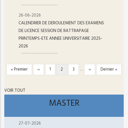
26-06-2026
CALENDRIER DE DEROULEMENT DES EXAMENS
DE LICENCE SESSION DE RATTRAPAGE
PRINTEMPS-ETE ANNEE UNIVERSITAIRE 2025-
2026
Première
« Premier
Page
‹‹
Page
1
Page
2
Page
3
…
Page
››
Dernière
Dernier »
PAGINATION
page
précédente
courante
suivante
page
VOIR TOUT
MASTER
27-07-2026