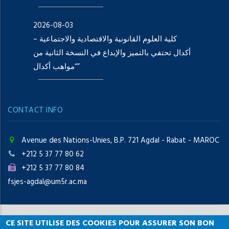
2026-08-03
كلية العلوم القانونية والاقتصادية والاجتماعية –
أكدال تحتفي بالتميز والإبداع في النسخة الثانية من
“مواهب أكدال”
CONTACT INFO
Avenue des Nations-Unies, B.P. 721 Agdal - Rabat - MAROC
+212 5 37 77 80 62
+212 5 37 77 80 84
fsjes-agdal@um5r.ac.ma
CE SITE UTILISE DES COOKIES POUR ASSURER SON BON