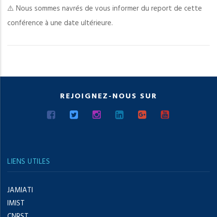
⚠️ Nous sommes navrés de vous informer du report de cette
conférence à une date ultérieure.
REJOIGNEZ-NOUS SUR
LIENS UTILES
JAMIATI
IMIST
CNRST