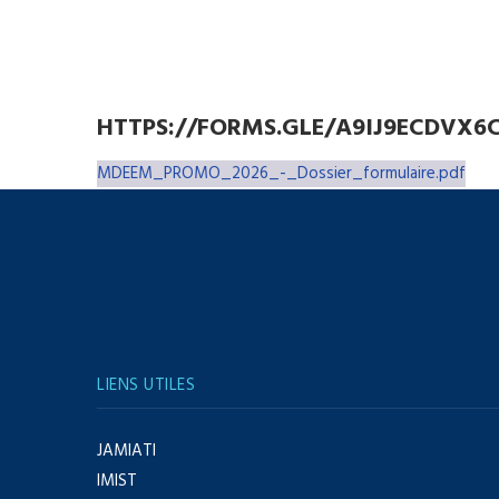
HTTPS://FORMS.GLE/A9IJ9ECDVX6
MDEEM_PROMO_2026_-_Dossier_formulaire.pdf
LIENS UTILES
JAMIATI
IMIST