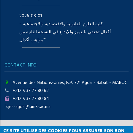
2026-08-01
كلية العلوم القانونية والاقتصادية والاجتماعية –
أكدال تحتفي بالتميز والإبداع في النسخة الثانية من
“مواهب أكدال”
CONTACT INFO
Avenue des Nations-Unies, B.P. 721 Agdal - Rabat - MAROC
+212 5 37 77 80 62
+212 5 37 77 80 84
fsjes-agdal@um5r.ac.ma
CE SITE UTILISE DES COOKIES POUR ASSURER SON BON