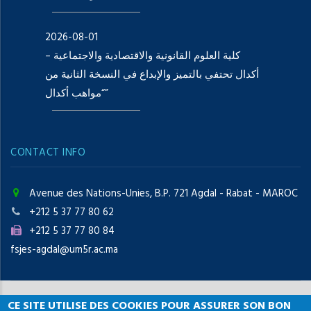
2026-08-01
كلية العلوم القانونية والاقتصادية والاجتماعية –
أكدال تحتفي بالتميز والإبداع في النسخة الثانية من
“مواهب أكدال”
CONTACT INFO
Avenue des Nations-Unies, B.P. 721 Agdal - Rabat - MAROC
+212 5 37 77 80 62
+212 5 37 77 80 84
fsjes-agdal@um5r.ac.ma
CE SITE UTILISE DES COOKIES POUR ASSURER SON BON