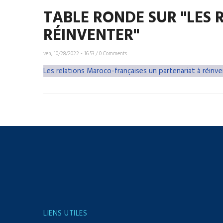
TABLE RONDE SUR "LES
RÉINVENTER"
ven, 10/28/2022 - 16:53
/
0 Comments
Les relations Maroco-françaises un partenariat à réinve
LIENS UTILES