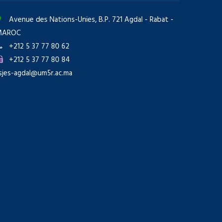
Avenue des Nations-Unies, B.P. 721 Agdal - Rabat -
MAROC
+212 5 37 77 80 62
+212 5 37 77 80 84
sjes-agdal@um5r.ac.ma