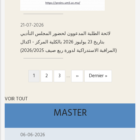
21-07-2026
لائحة الطلبة المدعوون لحضور المجلس التأديي
بتاريخ 23 يوليوز 2026 بالكلية المركز - اکدال
(المراقبة الاستدراكية لدورة ربع صيف 2026/2025)
Page
1
Page
2
Page
3
…
Page
››
Dernière
Dernier »
PAGINATION
courante
suivante
page
VOIR TOUT
MASTER
06-06-2026