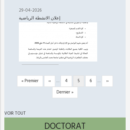
29-04-2026
إعلان الانشطة الرياضية
Première
« Premier
Page
‹‹
…
Page
4
Page
5
Page
6
…
Page
››
PAGINATION
page
précédente
courante
suivante
Dernière
Dernier »
page
VOIR TOUT
DOCTORAT