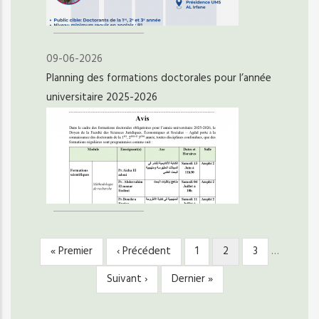
09-06-2026
Planning des formations doctorales pour l’année
universitaire 2025-2026
Première
« Premier
Page
‹ Précédent
Page
1
Page
2
Page
3
…
PAGINATION
page
précédente
courante
Page
Suivant ›
Dernière
Dernier »
suivante
page