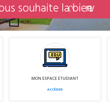
o
u
s
s
o
u
h
a
i
t
e
l
a
b
i
e
n
v
e
MON ESPACE ETUDIANT
ACCÉDER