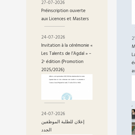
27-07-2026
Préinscription ouverte
aux Licences et Masters
24-07-2026
2
Invitation à la cérémonie «
M
Les Talents de l’Agdal » –
L
2ᵉ édition (Promotion
é
2025/2026)
a
,
24-07-2026
إعلان للطلبة الموظفين
الجدد