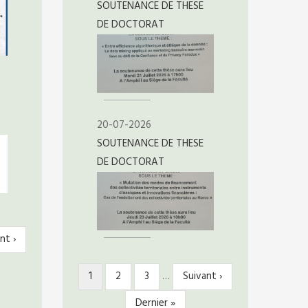
SOUTENANCE DE THESE
DE DOCTORAT
20-07-2026
SOUTENANCE DE THESE
DE DOCTORAT
nt ›
ante
Page
1
Page
2
Page
3
…
Page
Suivant ›
PAGINATION
courante
suivante
Dernière
Dernier »