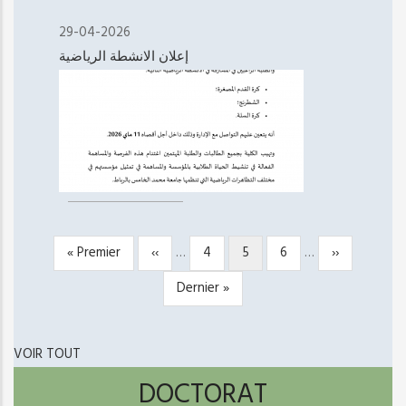
29-04-2026
إعلان الانشطة الرياضية
Première
« Premier
Page
‹‹
…
Page
4
Page
5
Page
6
…
Page
››
PAGINATION
page
précédente
courante
suivante
Dernière
Dernier »
page
VOIR TOUT
DOCTORAT