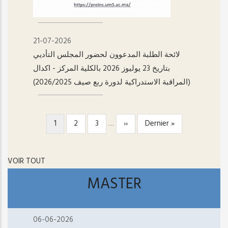
21-07-2026
لائحة الطلبة المدعوون لحضور المجلس التأديي
بتاريخ 23 يوليوز 2026 بالكلية المركز - اکدال
(المراقبة الاستدراكية لدورة ربع صيف 2026/2025)
Page
1
Page
2
Page
3
…
Page
››
Dernière
Dernier »
PAGINATION
courante
suivante
page
VOIR TOUT
MASTER
06-06-2026