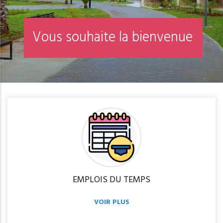
V
o
u
s
s
o
u
h
a
i
t
e
l
a
b
i
e
n
v
e
n
u
e
EMPLOIS DU TEMPS
VOIR PLUS