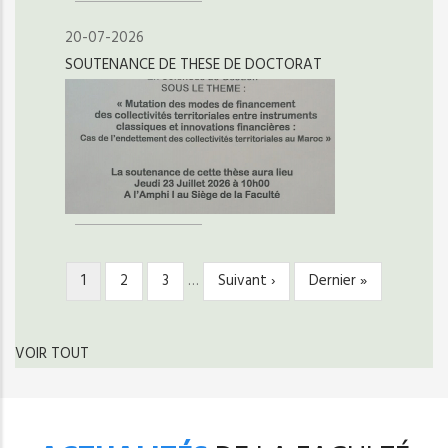
20-07-2026
SOUTENANCE DE THESE DE DOCTORAT
Page
1
Page
2
Page
3
…
Page
Suivant ›
Dernière
Dernier »
PAGINATION
courante
suivante
page
VOIR TOUT