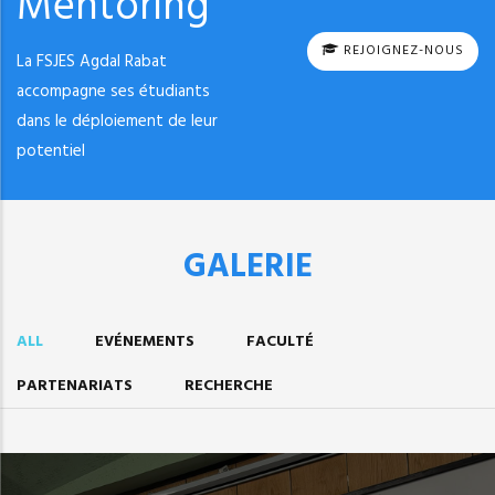
Mentoring
REJOIGNEZ-NOUS
La FSJES Agdal Rabat
accompagne ses étudiants
dans le déploiement de leur
potentiel
GALERIE
ALL
EVÉNEMENTS
FACULTÉ
PARTENARIATS
RECHERCHE