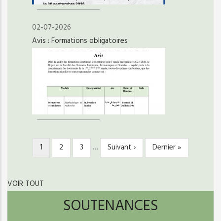
02-07-2026
Avis : Formations obligatoires
Page
1
Page
2
Page
3
…
Page
Suivant ›
Dernière
Dernier »
PAGINATION
courante
suivante
page
VOIR TOUT
SOUTENANCES