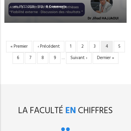
ven, 05/22/2026 - 13:03
/
0 Comments
Première
« Premier
Page
‹ Précédent
Page
1
Page
2
Page
3
Page
4
Page
5
PAGINATION
page
précédente
courante
Page
6
Page
7
Page
8
Page
9
…
Page
Suivant ›
Dernière
Dernier »
suivante
page
LA FACULTÉ
EN
CHIFFRES