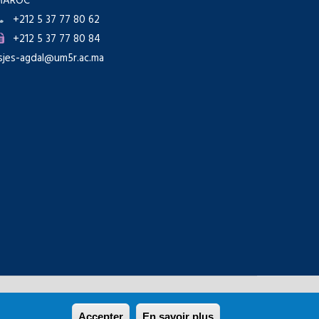
MAROC
+212 5 37 77 80 62
+212 5 37 77 80 84
sjes-agdal@um5r.ac.ma
Rabat
Accepter
En savoir plus