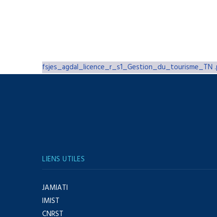
fsjes_agdal_licence_r_s1_Gestion_du_tourisme_TN .
LIENS UTILES
JAMIATI
IMIST
CNRST