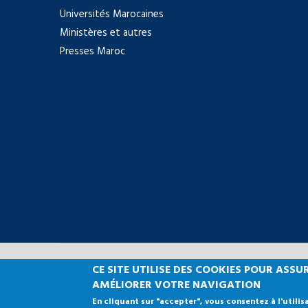
Universités Marocaines
Ministères et autres
Presses Maroc
CE SITE UTILISE DES COOKIES POUR AS
Copyright © 2021 Facu
AMÉLIORER VOTRE NAVIGATION
En cliquant sur "accepter", vous consentez à l'utilis