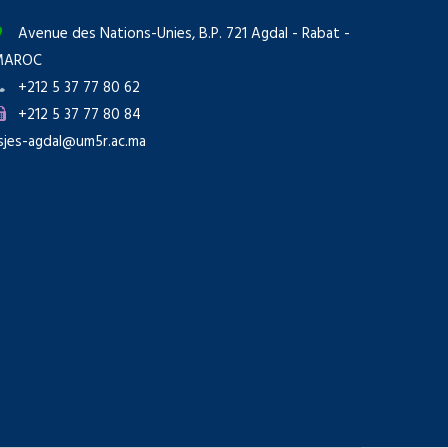
Avenue des Nations-Unies, B.P. 721 Agdal - Rabat -
MAROC
+212 5 37 77 80 62
+212 5 37 77 80 84
sjes-agdal@um5r.ac.ma