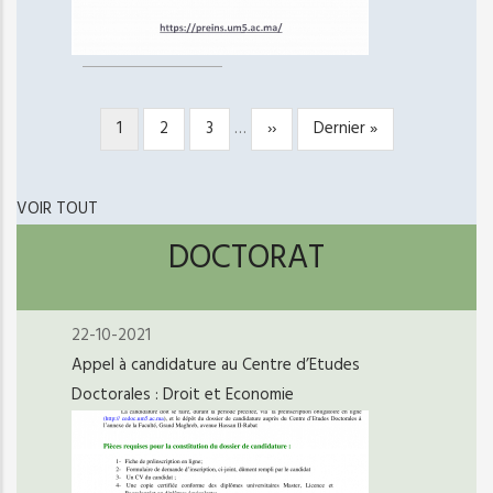
Page
1
Page
2
Page
3
…
Page
››
Dernière
Dernier »
PAGINATION
courante
suivante
page
VOIR TOUT
DOCTORAT
22-10-2021
Appel à candidature au Centre d’Etudes
Doctorales : Droit et Economie