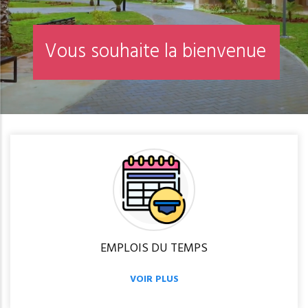
V
o
u
s
s
o
u
h
a
i
t
e
l
a
b
i
e
n
v
e
n
u
e
EMPLOIS DU TEMPS
VOIR PLUS