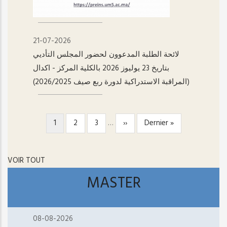
21-07-2026
لائحة الطلبة المدعوون لحضور المجلس التأديي
بتاريخ 23 يوليوز 2026 بالكلية المركز - اکدال
(المراقبة الاستدراكية لدورة ربع صيف 2026/2025)
Page
1
Page
2
Page
3
…
Page
››
Dernière
Dernier »
PAGINATION
courante
suivante
page
VOIR TOUT
MASTER
08-08-2026