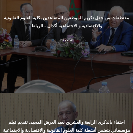
مقتطفات من حفل تكريم الموظفين المتقاعدين بكلية العلوم القانونية
والاقتصادية و الاجتماعية أكدال - الرباط
Faculté
احتفاء بالذكرى الرابعة والعشرين لعيد العرش المجيد، تقديم فيلم
مؤسساتي يتضمن أنشطة كلية العلوم القانونية والاقتصادية والاجتماعية