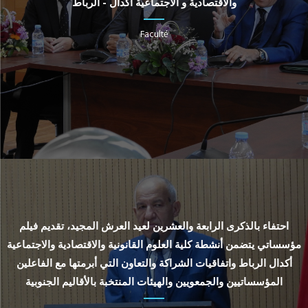
والاقتصادية و الاجتماعية أكدال - الرباط
Faculté
احتفاء بالذكرى الرابعة والعشرين لعيد العرش المجيد، تقديم فيلم
مؤسساتي يتضمن أنشطة كلية العلوم القانونية والاقتصادية والاجتماعية
أكدال الرباط واتفاقيات الشراكة والتعاون التي أبرمتها مع الفاعلين
المؤسساتيين والجمعويين والهيئات المنتخبة بالأقاليم الجنوبية