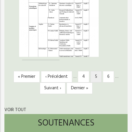
Première
« Premier
Page
‹ Précédent
…
Page
4
Page
5
Page
6
…
PAGINATION
page
précédente
courante
Page
Suivant ›
Dernière
Dernier »
suivante
page
VOIR TOUT
SOUTENANCES