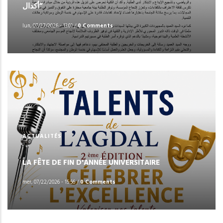
أكدال”
lun, 07/27/2026 - 13:01
/
0 Comments
ACTUALITÉS
LA FÊTE DE FIN D'ANNÉE UNIVERSITAIRE
mer, 07/22/2026 - 15:56
/
0 Comments