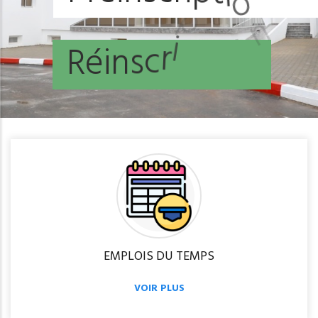
R
é
i
n
s
c
r
i
p
t
i
o
n
EMPLOIS DU TEMPS
VOIR PLUS