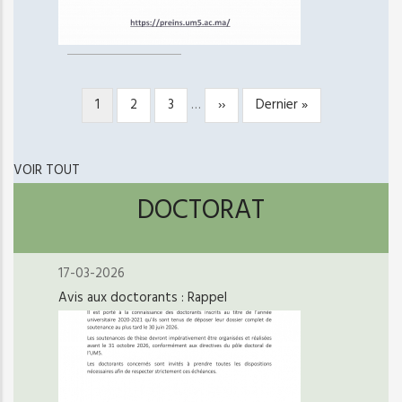
Page
1
Page
2
Page
3
…
Page
››
Dernière
Dernier »
PAGINATION
courante
suivante
page
VOIR TOUT
DOCTORAT
17-03-2026
Avis aux doctorants : Rappel