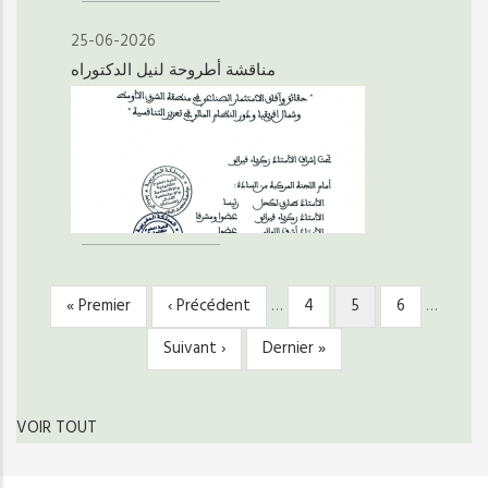
25-06-2026
مناقشة أطروحة لنيل الدكتوراه
Première
« Premier
Page
‹ Précédent
…
Page
4
Page
5
Page
6
…
PAGINATION
page
précédente
courante
Page
Suivant ›
Dernière
Dernier »
suivante
page
VOIR TOUT