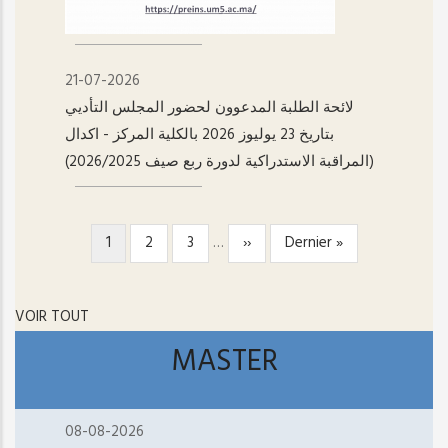
21-07-2026
لائحة الطلبة المدعوون لحضور المجلس التأديي
بتاريخ 23 يوليوز 2026 بالكلية المركز - اکدال
(المراقبة الاستدراكية لدورة ربع صيف 2026/2025)
Page
1
Page
2
Page
3
…
Page
››
Dernière
Dernier »
PAGINATION
courante
suivante
page
VOIR TOUT
MASTER
08-08-2026